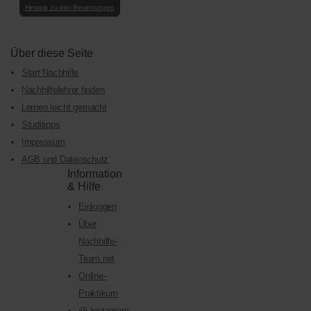
Hinweis zu den Bewertungen
Über diese Seite
Start Nachhilfe
Nachhilfelehrer finden
Lernen leicht gemacht
Studitipps
Impressum
AGB und Datenschutz
Information
& Hilfe
Einloggen
Über
Nachhilfe-
Team.net
Online-
Praktikum
@ Instagram