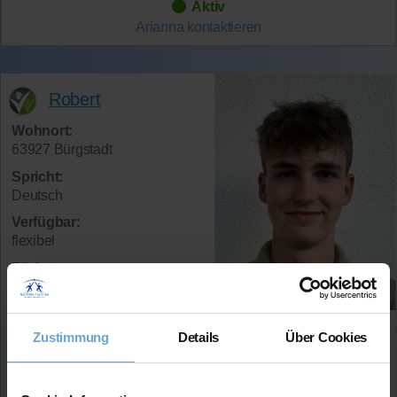
Aktiv
Arianna
kontaktieren
Robert
Wohnort:
63927 Bürgstadt
Spricht:
Deutsch
Verfügbar:
flexibel
Fächer:
Sozialwissenschaften (bis 13.
Kl.)
Geschichte (bis 13. Kl.)
Zustimmung
Details
Über Cookies
Latein (bis 13. Kl.)
Preis:
45 Min. / 24 Euro (je nach Niveau)