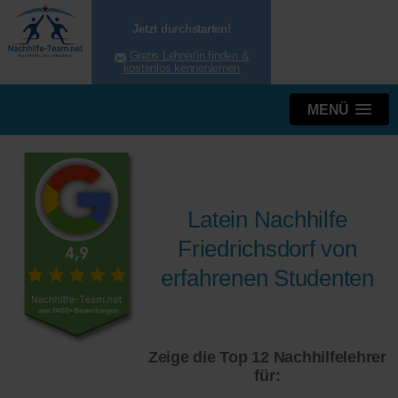
Jetzt durchstarten!
Gratis Lehrer/in finden &
kostenlos kennenlernen
MENÜ
Latein Nachhilfe
Friedrichsdorf von
erfahrenen Studenten
Zeige die Top 12 Nachhilfelehrer
für: