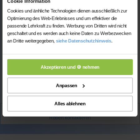
Cookie Information
Cookies und änhliche Technologien dienen ausschließlich zur
Ich konnte in Latein 15 Punkte im Abitur erreichen.
Optimierung des Web-Erlebnisses und um effektiver die
Studium:
Ich studiere Jura an der Universität
passende Lehrkraft zu finden. Werbung von Dritten wird nicht
Heidelberg
geschaltet und es werden auch keine Daten zu Werbezwecken
Abiturdurchschnitt:
1,7
an Dritte weitergegeben,
siehe Datenschutzhinweis
.
Latein-Note
im Abitur: 1
Lehrerfahrung:
1 Jahr Unterrichtserfahrung
Hat bereits
erfolgreich 95 Stunden
über Nachhilfe-
Akzeptieren und 🍪 nehmen
Team.net unterrichtet
Anpassen
Mehr Infos
Alles ablehnen
Aktiv
Robert
kontaktieren