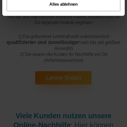
Alles ablehnen
Online-Unterricht
Bitte beachten Sie, dass wir für
eine
200 bis 300 mal bessere Auswahl haben, wodurch sich für
Sie folgende Vorteile ergeben:
1) Die gefundene Lehrkraft wird wahrscheinlich
qualifizierter und zuverlässiger
sein (da viel größere
Auswahl)
2) Sie sparen die Kosten für Nachhilfe vor Ort
(Anfahrtspauschale)
Viele Kunden nutzen unsere
Online-Nachhilfe
: Hier können