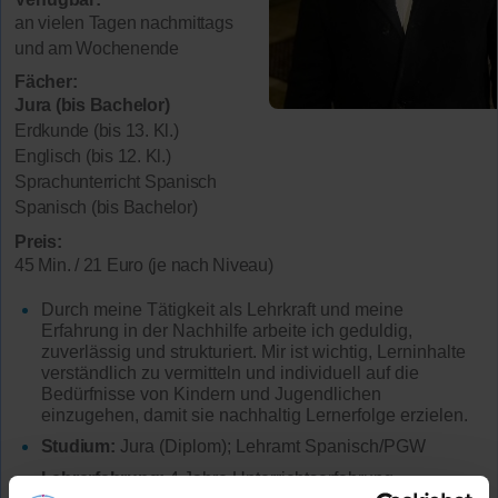
an vielen Tagen nachmittags
und am Wochenende
Fächer:
Jura (bis Bachelor)
Erdkunde (bis 13. Kl.)
Englisch (bis 12. Kl.)
Sprachunterricht Spanisch
Spanisch (bis Bachelor)
Preis:
45 Min. / 21 Euro (je nach Niveau)
Durch meine Tätigkeit als Lehrkraft und meine
Erfahrung in der Nachhilfe arbeite ich geduldig,
zuverlässig und strukturiert. Mir ist wichtig, Lerninhalte
verständlich zu vermitteln und individuell auf die
Bedürfnisse von Kindern und Jugendlichen
einzugehen, damit sie nachhaltig Lernerfolge erzielen.
Studium:
Jura (Diplom); Lehramt Spanisch/PGW
Lehrerfahrung:
4 Jahre Unterrichtserfahrung