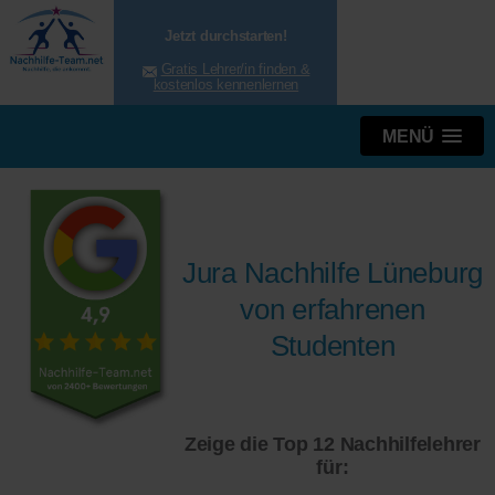
Jetzt durchstarten!
Gratis Lehrer/in finden &
kostenlos kennenlernen
MENÜ
Jura Nachhilfe Lüneburg
von erfahrenen
Studenten
Zeige die Top 12 Nachhilfelehrer
für: