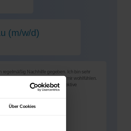
au (m/w/d)
 regelmäßig Nachhilfe gegeben. Ich bin sehr
ert darauf, dass sich Schüler bei mir wohlfühlen.
Studium (Note 1,8) kenne ich effektive
 weiter.
Über Cookies