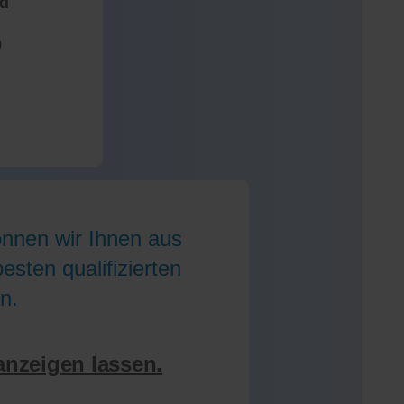
nd
)
önnen wir Ihnen aus
sten qualifizierten
n.
anzeigen lassen.