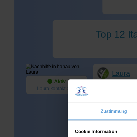
Top 12 It
Laura
Aktiv
Wohnort:
Laura
kontaktieren
65934 Frankfurt
Spricht:
Deutsch
Zustimmung
Verfügbar:
Di, Mi, Do, Sa, So (
Cookie Information
Fächer: