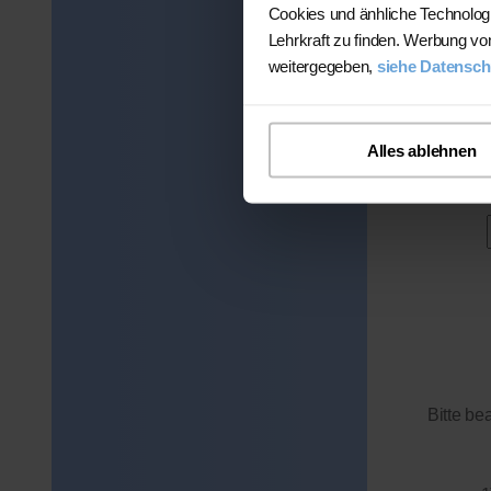
Mathematik (bis 12. K
Cookies und änhliche Technolog
Italienisch (bis 2. Kl
Lehrkraft zu finden. Werbung vo
Englisch (bis 7. Kl.)
weitergegeben,
siehe Datensch
Preis:
45 Min. / 20 Euro (j
Alles ablehnen
Bitte be