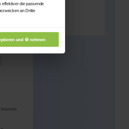
 effektiver die passende
bezwecken an Dritte
ptieren und 🍪 nehmen
 bessere