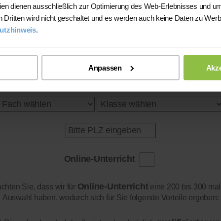
l.)
ien dienen ausschließlich zur Optimierung des Web-Erlebnisses und um
.)
Lehrerfahrung:
Keine
n Dritten wird nicht geschaltet und es werden auch keine Daten zu Wer
utzhinweis
.
Mehr Infos
e nach Niveau)
Anpassen
Akze
Online-Unterricht
Online-Unterricht
achten Sie, dass wir für
eine 200 bis 300 mal
Auswahl haben, wodurch sich für Sie folgende Vorteile ergeben: