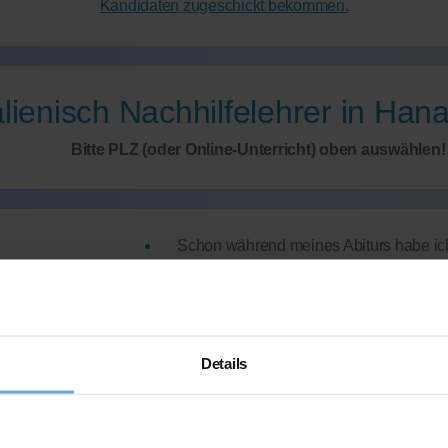
Kandidaten zugeschickt bekommen.
alienisch Nachhilfelehrer in Han
Bitte PLZ (oder Online-Unterricht) oben auswählen!
Schon während meines Abiturs habe ich
geduldig, organisiert und lege großen W
Jede Frage ist willkommen. Durch mein 
Lernmethoden und vermittle diese gerne
Studium:
International Management
Details
Abiturdurchschnitt:
1,9
den ganzen Tag)
Italienisch-Note
im Studium: 1