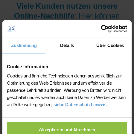
Viele Kunden nutzen unsere
Online-Nachhilfe
: Hier können
wir Ihnen aus mehr als 300
Lehrer/innen pro Fach und
Niveau die am besten
Zustimmung
Details
Über Cookies
qualifizierten Lehrer/innen sofort
zur Verfügung stellen.
Cookie Information
Cookies und änhliche Technologien dienen ausschließlich zur
Optimierung des Web-Erlebnisses und um effektiver die
Jetzt verfügbare Lehrer/innen
passende Lehrkraft zu finden. Werbung von Dritten wird nicht
für Online-Nachhilfe anzeigen
geschaltet und es werden auch keine Daten zu Werbezwecken
an Dritte weitergegeben,
siehe Datenschutzhinweis
.
lassen.
Akzeptieren und 🍪 nehmen