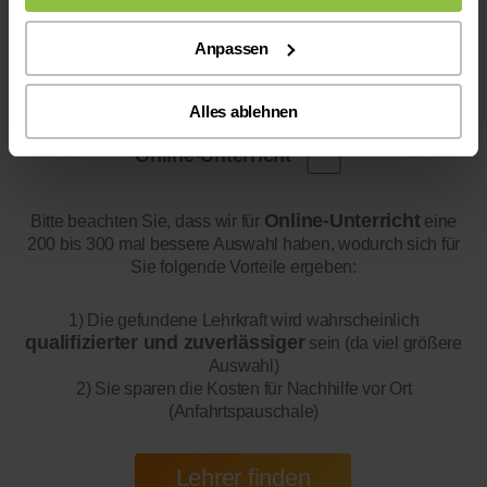
Anpassen
Alles ablehnen
Online-Unterricht
Online-Unterricht
Bitte beachten Sie, dass wir für
eine
200 bis 300 mal bessere Auswahl haben, wodurch sich für
Sie folgende Vorteile ergeben:
1) Die gefundene Lehrkraft wird wahrscheinlich
qualifizierter und zuverlässiger
sein (da viel größere
Auswahl)
2) Sie sparen die Kosten für Nachhilfe vor Ort
(Anfahrtspauschale)