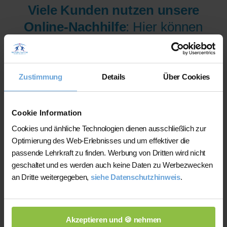
Viele Kunden nutzen unsere
Online-Nachhilfe
: Hier können
wir Ihnen aus mehr als 300
Lehrer/innen pro Fach und
Niveau die am besten
Zustimmung
Details
Über Cookies
qualifizierten Lehrer/innen sofort
zur Verfügung stellen.
Cookie Information
Cookies und änhliche Technologien dienen ausschließlich zur
Optimierung des Web-Erlebnisses und um effektiver die
Jetzt verfügbare Lehrer/innen
passende Lehrkraft zu finden. Werbung von Dritten wird nicht
für Online-Nachhilfe anzeigen
geschaltet und es werden auch keine Daten zu Werbezwecken
an Dritte weitergegeben,
siehe Datenschutzhinweis
.
lassen.
Akzeptieren und 🍪 nehmen