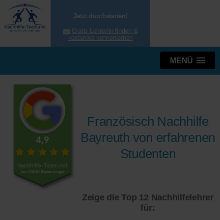
Jetzt durchstarten!
Gratis Lehrer/in finden &
kostenlos kennenlernen
MENÜ
Französisch Nachhilfe
Bayreuth von erfahrenen
Studenten
Zeige die Top 12 Nachhilfelehrer
für: