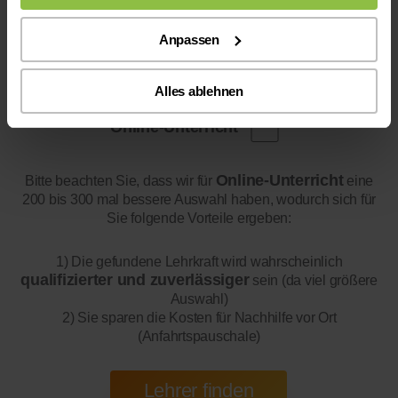
Anpassen
Alles ablehnen
Online-Unterricht
Online-Unterricht
Bitte beachten Sie, dass wir für
eine
200 bis 300 mal bessere Auswahl haben, wodurch sich für
Sie folgende Vorteile ergeben:
1) Die gefundene Lehrkraft wird wahrscheinlich
qualifizierter und zuverlässiger
sein (da viel größere
Auswahl)
2) Sie sparen die Kosten für Nachhilfe vor Ort
(Anfahrtspauschale)