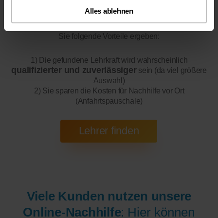
Alles ablehnen
Online-Unterricht
Bitte beachten Sie, dass wir für
eine
200 bis 300 mal bessere Auswahl haben, wodurch sich für
Sie folgende Vorteile ergeben:
1) Die gefundene Lehrkraft wird wahrscheinlich
qualifizierter und zuverlässiger
sein (da viel größere
Auswahl)
2) Sie sparen die Kosten für Nachhilfe vor Ort
(Anfahrtspauschale)
Viele Kunden nutzen unsere
Online-Nachhilfe
: Hier können