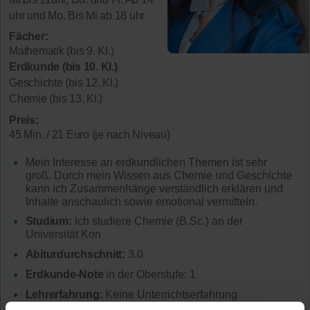
uhr und Mo. Bis Mi ab 18 uhr
Fächer:
Mathematik (bis 9. Kl.)
Erdkunde (bis 10. Kl.)
Geschichte (bis 12. Kl.)
Chemie (bis 13. Kl.)
Preis:
45 Min. / 21 Euro (je nach Niveau)
Mein Interesse an erdkundlichen Themen ist sehr
groß. Durch mein Wissen aus Chemie und Geschichte
kann ich Zusammenhänge verständlich erklären und
Inhalte anschaulich sowie emotional vermitteln.
Studium:
Ich studiere Chemie (B.Sc.) an der
Universität Kon
Abiturdurchschnitt:
3.0
Erdkunde-Note
in der Oberstufe: 1
Lehrerfahrung:
Keine Unterrichtserfahrung