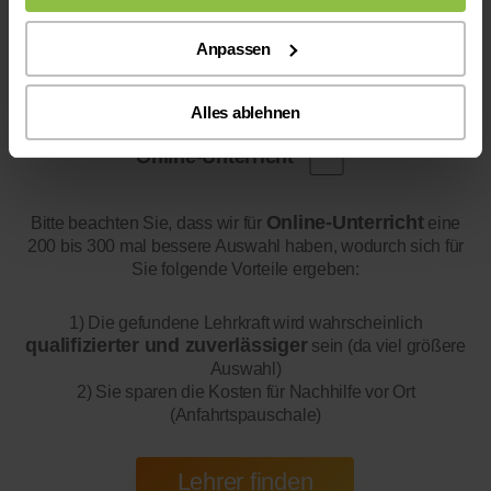
Anpassen
Alles ablehnen
Online-Unterricht
Online-Unterricht
Bitte beachten Sie, dass wir für
eine
200 bis 300 mal bessere Auswahl haben, wodurch sich für
Sie folgende Vorteile ergeben:
1) Die gefundene Lehrkraft wird wahrscheinlich
qualifizierter und zuverlässiger
sein (da viel größere
Auswahl)
2) Sie sparen die Kosten für Nachhilfe vor Ort
(Anfahrtspauschale)