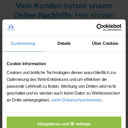
Viele Kunden nutzen unsere
Online-Nachhilfe
: Hier können
wir Ihnen aus mehr als 300
Lehrer/innen pro Fach und
Niveau die am besten
Zustimmung
Details
Über Cookies
qualifizierten Lehrer/innen sofort
zur Verfügung stellen.
Cookie Information
Cookies und änhliche Technologien dienen ausschließlich zur
Optimierung des Web-Erlebnisses und um effektiver die
Jetzt verfügbare Lehrer/innen
passende Lehrkraft zu finden. Werbung von Dritten wird nicht
für Online-Nachhilfe anzeigen
geschaltet und es werden auch keine Daten zu Werbezwecken
an Dritte weitergegeben,
siehe Datenschutzhinweis
.
lassen.
Akzeptieren und 🍪 nehmen