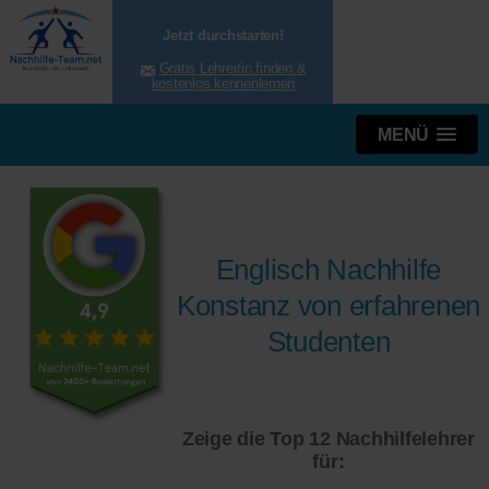
Jetzt durchstarten!
Gratis Lehrer/in finden &
kostenlos kennenlernen
MENÜ
Englisch Nachhilfe
Konstanz von erfahrenen
Studenten
Zeige die Top 12 Nachhilfelehrer
für: