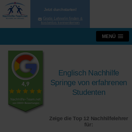
Jetzt durchstarten!
Gratis Lehrer/in finden &
kostenlos kennenlernen
MENÜ
Englisch Nachhilfe
Springe von erfahrenen
Studenten
Zeige die Top 12 Nachhilfelehrer
für: