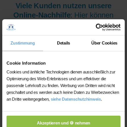
Viele Kunden nutzen unsere
Online-Nachhilfe
: Hier können
wir Ihnen aus mehr als 300
Lehrer/innen pro Fach und
Niveau die am besten
Zustimmung
Details
Über Cookies
qualifizierten Lehrer/innen sofort
zur Verfügung stellen.
Cookie Information
Cookies und änhliche Technologien dienen ausschließlich zur
Optimierung des Web-Erlebnisses und um effektiver die
Jetzt verfügbare Lehrer/innen
passende Lehrkraft zu finden. Werbung von Dritten wird nicht
für Online-Nachhilfe anzeigen
geschaltet und es werden auch keine Daten zu Werbezwecken
an Dritte weitergegeben,
siehe Datenschutzhinweis
.
lassen.
Akzeptieren und 🍪 nehmen