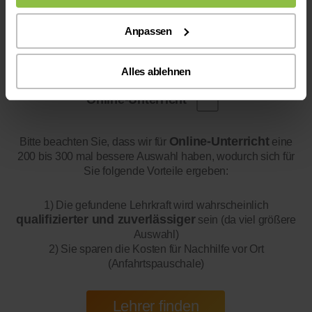
Anpassen
Alles ablehnen
Online-Unterricht
Online-Unterricht
Bitte beachten Sie, dass wir für
eine
200 bis 300 mal bessere Auswahl haben, wodurch sich für
Sie folgende Vorteile ergeben:
1) Die gefundene Lehrkraft wird wahrscheinlich
qualifizierter und zuverlässiger
sein (da viel größere
Auswahl)
2) Sie sparen die Kosten für Nachhilfe vor Ort
(Anfahrtspauschale)