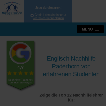
Jetzt durchstarten!
Gratis Lehrer/in finden &
kostenlos kennenlernen
MENÜ
Englisch Nachhilfe
Paderborn von
erfahrenen Studenten
Zeige die Top 12 Nachhilfelehrer
für: