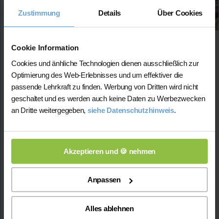
Fächer:
Zustimmung
Details
Über Cookies
Mathematik (bis 4. Kl.)
Englisch (bis 7. Kl.)
Französisch (bis 10. Kl.)
Cookie Information
Spanisch (bis 7. Kl.)
Cookies und änhliche Technologien dienen ausschließlich zur
Preis:
Optimierung des Web-Erlebnisses und um effektiver die
45 Min. / 24 Euro (je nach Niveau)
passende Lehrkraft zu finden. Werbung von Dritten wird nicht
Ob Vokabeln, Grammatik, Zeiten oder kleine Texte –
geschaltet und es werden auch keine Daten zu Werbezwecken
ich helfe dabei, den Überblick zu behalten und
an Dritte weitergegeben,
siehe Datenschutzhinweis
.
sicherer im Englischunterricht zu werden. Ich erkläre
alles in Ruhe und so, dass es wirklich hängen bleibt.
Studium:
Studium in International Business Studies
Akzeptieren und 🍪 nehmen
Englisch-Note
im Abitur: 2-
Lehrerfahrung:
6 Monate Unterrichtserfahrung
Anpassen
Hat
erfolgreich 2 Stunden
über Nachhilfe-Team.net
unterrichtet und
sehr positives Feedback
von
bisherigen Schüler*innen erhalten
Alles ablehnen