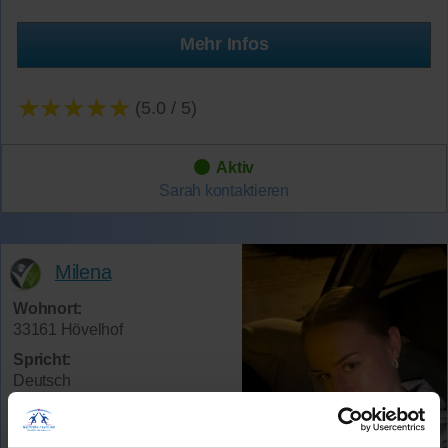
Mehr Infos
★★★★★
(5.0 / 5)
Aktiv
Sarah
kontaktieren
Milena
Wohnort:
33161 Hövelhof
Spricht:
Deutsch
Verfügbar:
Mo-So