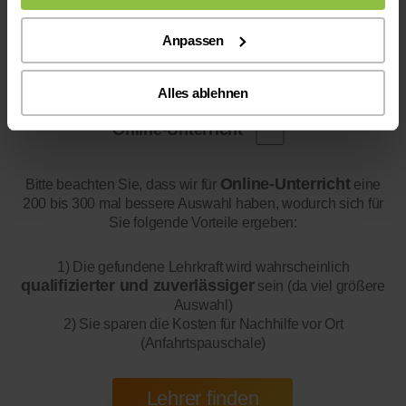
Anpassen
Alles ablehnen
Online-Unterricht
Online-Unterricht
Bitte beachten Sie, dass wir für
eine
200 bis 300 mal bessere Auswahl haben, wodurch sich für
Sie folgende Vorteile ergeben:
1) Die gefundene Lehrkraft wird wahrscheinlich
qualifizierter und zuverlässiger
sein (da viel größere
Auswahl)
2) Sie sparen die Kosten für Nachhilfe vor Ort
(Anfahrtspauschale)