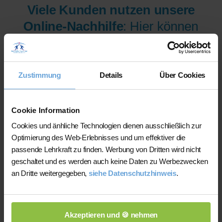
Viele Kunden nutzen unsere
Online-Nachhilfe
: Hier können
wir Ihnen aus mehr als 300
Lehrer/innen pro Fach und
Niveau die am besten
Zustimmung
Details
Über Cookies
qualifizierten Lehrer/innen sofort
zur Verfügung stellen.
Cookie Information
Cookies und änhliche Technologien dienen ausschließlich zur
Optimierung des Web-Erlebnisses und um effektiver die
Jetzt verfügbare Lehrer/innen
passende Lehrkraft zu finden. Werbung von Dritten wird nicht
für Online-Nachhilfe anzeigen
geschaltet und es werden auch keine Daten zu Werbezwecken
an Dritte weitergegeben,
siehe Datenschutzhinweis
.
lassen.
Akzeptieren und 🍪 nehmen