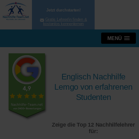
Jetzt durchstarten!
Gratis Lehrer/in finden &
kostenlos kennenlernen
MENÜ
Englisch Nachhilfe
Lemgo von erfahrenen
Studenten
Zeige die Top 12 Nachhilfelehrer
für: