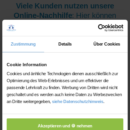
Viele Kunden nutzen unsere
Online-Nachhilfe
: Hier können
wir Ihnen aus mehr als 300
Lehrer/innen pro Fach und
Niveau die am besten
Zustimmung
Details
Über Cookies
qualifizierten Lehrer/innen sofort
zur Verfügung stellen.
Cookie Information
Cookies und änhliche Technologien dienen ausschließlich zur
Optimierung des Web-Erlebnisses und um effektiver die
Jetzt verfügbare Lehrer/innen
passende Lehrkraft zu finden. Werbung von Dritten wird nicht
für Online-Nachhilfe anzeigen
geschaltet und es werden auch keine Daten zu Werbezwecken
an Dritte weitergegeben,
siehe Datenschutzhinweis
.
lassen.
Akzeptieren und 🍪 nehmen