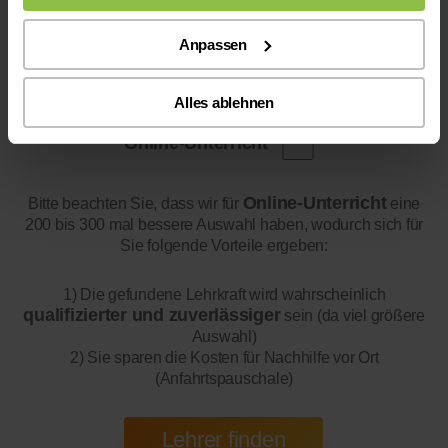
Anpassen
Alles ablehnen
Online-Unterricht
Online-Unterricht
Bitte beachten Sie, dass wir für
eine
200 bis 300 mal bessere Auswahl haben, wodurch sich für
Sie folgende Vorteile ergeben:
1) Die gefundene Lehrkraft wird wahrscheinlich
qualifizierter und zuverlässiger
sein (da viel größere
Auswahl)
2) Sie sparen die Kosten für Nachhilfe vor Ort
(Anfahrtspauschale)