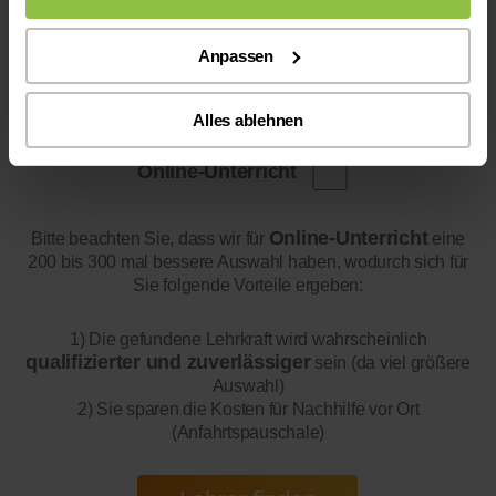
Anpassen
Alles ablehnen
Online-Unterricht
Online-Unterricht
Bitte beachten Sie, dass wir für
eine
200 bis 300 mal bessere Auswahl haben, wodurch sich für
Sie folgende Vorteile ergeben:
1) Die gefundene Lehrkraft wird wahrscheinlich
qualifizierter und zuverlässiger
sein (da viel größere
Auswahl)
2) Sie sparen die Kosten für Nachhilfe vor Ort
(Anfahrtspauschale)