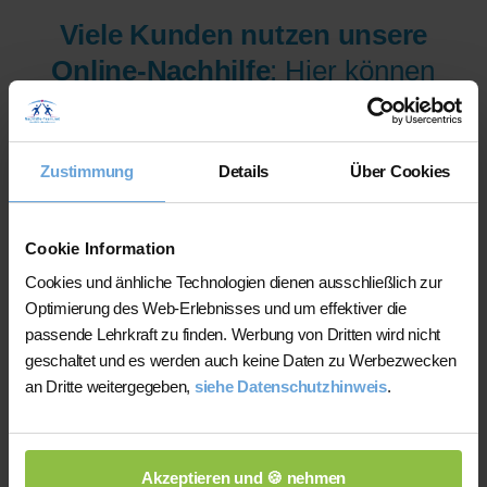
Viele Kunden nutzen unsere
Online-Nachhilfe
: Hier können
wir Ihnen aus mehr als 300
Lehrer/innen pro Fach und
Zustimmung
Details
Über Cookies
Niveau die am besten
qualifizierten Lehrer/innen sofort
zur Verfügung stellen.
Cookie Information
Cookies und änhliche Technologien dienen ausschließlich zur
Optimierung des Web-Erlebnisses und um effektiver die
Jetzt verfügbare Lehrer/innen
passende Lehrkraft zu finden. Werbung von Dritten wird nicht
für Online-Nachhilfe anzeigen
geschaltet und es werden auch keine Daten zu Werbezwecken
an Dritte weitergegeben,
siehe Datenschutzhinweis
.
lassen.
Akzeptieren und 🍪 nehmen