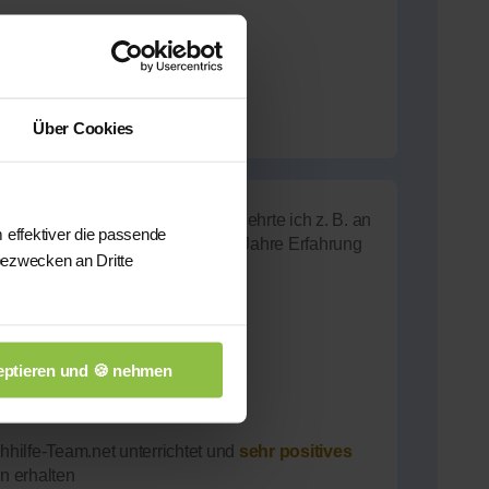
Über Cookies
ch und Deutsch. Beide Sprachen lehrte ich z. B. an
 effektiver die passende
den Philippinen. Dazu mehr als 7 Jahre Erfahrung
bezwecken an Dritte
fspilot
ptieren und 🍪 nehmen
*innen aktuell
hilfe-Team.net unterrichtet und
sehr positives
n erhalten