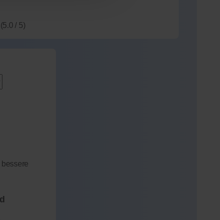
(5.0 / 5)
 bessere
nd