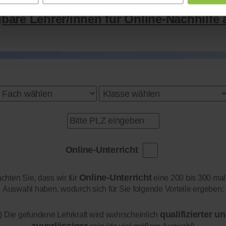
gbare Lehrer/innen für Online-Nachhilfe 
Online-Unterricht
Online-Unterricht
achten Sie, dass wir für
eine 200 bis 300 mal
Auswahl haben, wodurch sich für Sie folgende Vorteile ergeben:
qualifizierter u
) Die gefundene Lehrkraft wird wahrscheinlich