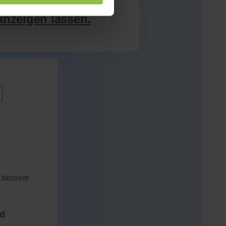
anzeigen lassen.
 bessere
nd