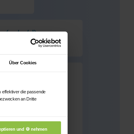
a (m/w/d)
Über Cookies
ieses Fach verfügbar.
 effektiver die passende
bezwecken an Dritte
önnen wir Ihnen aus
sten qualifizierten
n.
ptieren und 🍪 nehmen