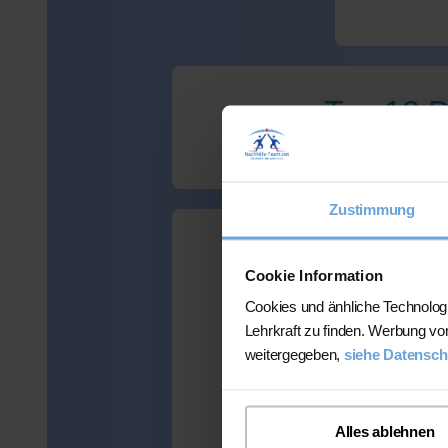
Top 12 D
Zustimmung
Wir haben leide
Cookie Information
Cookies und änhliche Technolog
Lehrkraft zu finden. Werbung vo
Viele Kunden
weitergegeben,
siehe Datensch
mehr als 300 
Alles ablehnen