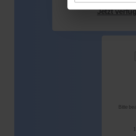
Jetzt verfü
Bitte be
1