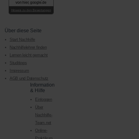
von hier, google.de
Hinweis zu den Bewertungen
Über diese Seite
Start Nachhilfe
Nachhilfelehrer finden
Lernen leicht gemacht
Studitipps
Impressum
AGB und Datenschutz
Information
& Hilfe
Einloggen
Über
Nachhilfe-
Team.net
Online-
Praktikum