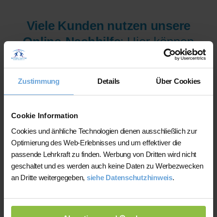
Viele Kunden nutzen unsere
Online-Nachhilfe
: Hier können
wir Ihnen aus mehr als 300
Lehrer/innen pro Fach und
Zustimmung
Details
Über Cookies
Niveau die am besten
qualifizierten Lehrer/innen sofort
Cookie Information
zur Verfügung stellen.
Cookies und änhliche Technologien dienen ausschließlich zur
Optimierung des Web-Erlebnisses und um effektiver die
Jetzt verfügbare Lehrer/innen
passende Lehrkraft zu finden. Werbung von Dritten wird nicht
geschaltet und es werden auch keine Daten zu Werbezwecken
für Online-Nachhilfe anzeigen
an Dritte weitergegeben,
siehe Datenschutzhinweis
.
lassen.