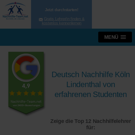
Jetzt durchstarten!
Gratis Lehrer/in finden &
kostenlos kennenlernen
MENÜ
Deutsch Nachhilfe Köln
Lindenthal von
erfahrenen Studenten
Zeige die Top 12 Nachhilfelehrer
für: