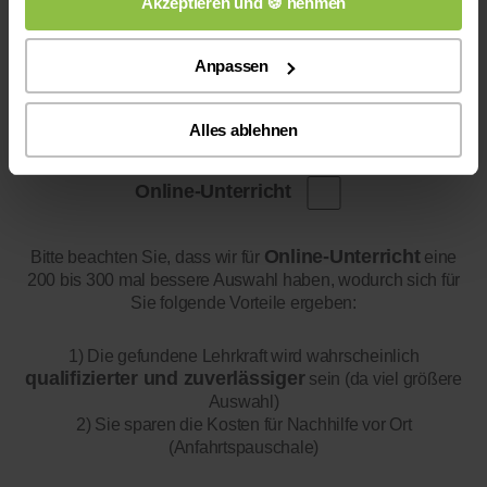
Akzeptieren und 🍪 nehmen
Anpassen
Alles ablehnen
Online-Unterricht
Online-Unterricht
Bitte beachten Sie, dass wir für
eine
200 bis 300 mal bessere Auswahl haben, wodurch sich für
Sie folgende Vorteile ergeben:
1) Die gefundene Lehrkraft wird wahrscheinlich
qualifizierter und zuverlässiger
sein (da viel größere
Auswahl)
2) Sie sparen die Kosten für Nachhilfe vor Ort
(Anfahrtspauschale)