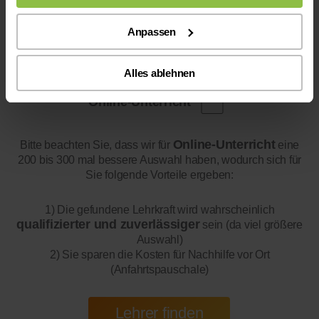
Anpassen
Alles ablehnen
Online-Unterricht
Online-Unterricht
Bitte beachten Sie, dass wir für
eine
200 bis 300 mal bessere Auswahl haben, wodurch sich für
Sie folgende Vorteile ergeben:
1) Die gefundene Lehrkraft wird wahrscheinlich
qualifizierter und zuverlässiger
sein (da viel größere
Auswahl)
2) Sie sparen die Kosten für Nachhilfe vor Ort
(Anfahrtspauschale)