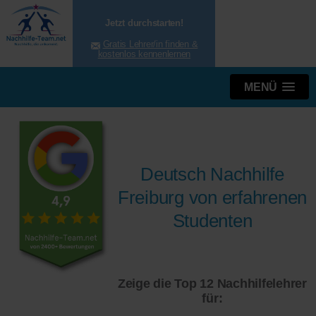
Jetzt durchstarten!
Gratis Lehrer/in finden &
kostenlos kennenlernen
MENÜ
Deutsch Nachhilfe
Freiburg von erfahrenen
Studenten
Zeige die Top 12 Nachhilfelehrer
für: