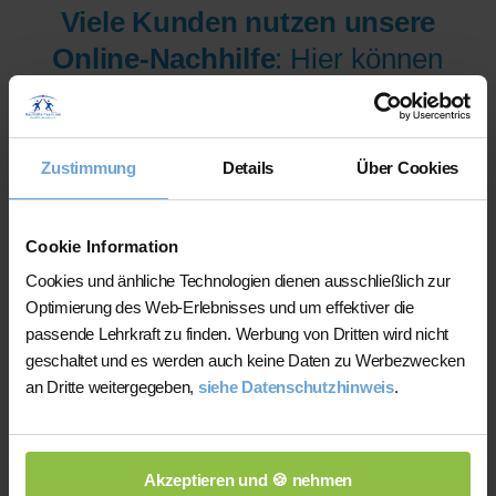
Viele Kunden nutzen unsere
Online-Nachhilfe
: Hier können
wir Ihnen aus mehr als 300
Lehrer/innen pro Fach und
Niveau die am besten
Zustimmung
Details
Über Cookies
qualifizierten Lehrer/innen sofort
zur Verfügung stellen.
Cookie Information
Cookies und änhliche Technologien dienen ausschließlich zur
Optimierung des Web-Erlebnisses und um effektiver die
Jetzt verfügbare Lehrer/innen
passende Lehrkraft zu finden. Werbung von Dritten wird nicht
für Online-Nachhilfe anzeigen
geschaltet und es werden auch keine Daten zu Werbezwecken
an Dritte weitergegeben,
siehe Datenschutzhinweis
.
lassen.
Akzeptieren und 🍪 nehmen