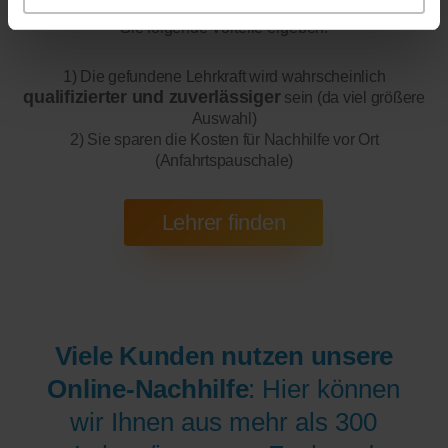
200 bis 300 mal bessere Auswahl haben, wodurch sich für
Sie folgende Vorteile ergeben:
1) Die gefundene Lehrkraft wird wahrscheinlich
qualifizierter und zuverlässiger
sein (da viel größere
Auswahl)
2) Sie sparen die Kosten für Nachhilfe vor Ort
(Anfahrtspauschale)
Viele Kunden nutzen unsere
Online-Nachhilfe
: Hier können
wir Ihnen aus mehr als 300