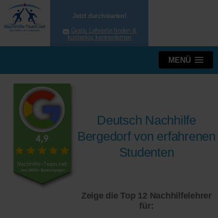
Jetzt durchstarten!
Gratis Lehrer/in finden &
kostenlos kennenlernen
MENÜ
Deutsch Nachhilfe
Bergedorf von erfahrenen
Studenten
Zeige die Top 12 Nachhilfelehrer
für: