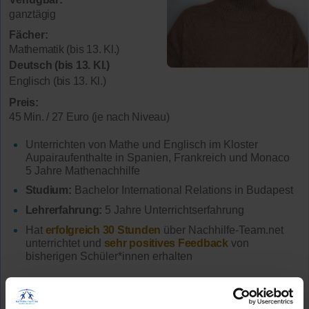
ganztägig
Fächer:
Mathematik (bis 13. Kl.)
Deutsch (bis 13. Kl.)
Englisch (bis 13. Kl.)
Preis:
45 Min. / 27 Euro (je nach Niveau)
Unterrichten von Mathe und Englisch im Kloster
Aupairaufenthalte in Spanien, Frankreich und Monaco
5 Jahre Mathenachhilfe
Studium:
Bachelor International Relations in Budapest
Lehrerfahrung:
5 Jahre Unterrichtserfahrung
Hat
erfolgreich 30 Stunden
über Nachhilfe-Team.net
unterrichtet und
sehr positives Feedback
von
bisherigen Schüler*innen erhalten
Mehr Infos