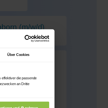
nborn (m/w/d)
Über Cookies
born
für dieses Fach
 effektiver die passende
bezwecken an Dritte
önnen wir Ihnen aus
sten qualifizierten
n.
ptieren und 🍪 nehmen