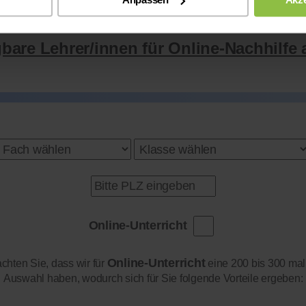
gbare Lehrer/innen für Online-Nachhilfe 
Online-Unterricht
Online-Unterricht
achten Sie, dass wir für
eine 200 bis 300 mal
Auswahl haben, wodurch sich für Sie folgende Vorteile ergeben: