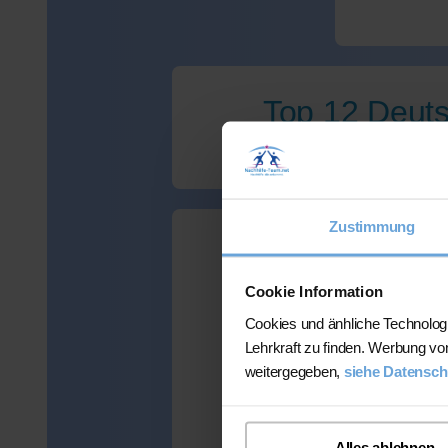
Top 12 Deuts
Zustimmung
Wir haben leide
Cookie Information
Cookies und änhliche Technolog
Lehrkraft zu finden. Werbung vo
weitergegeben,
siehe Datensch
Viele Kunden
mehr als 300 
Alles ablehnen