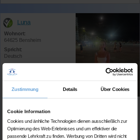
Luna
Wohnort:
64625 Bensheim
Spricht:
Deutsch
Verfügbar:
Ich bin durch mein Fernstudium
sehr flexibel
Fächer:
Zustimmung
Details
Über Cookies
Mathematik (bis 10. Kl.)
Deutsch (bis 10. Kl.)
Cookie Information
Preis:
45 Min. / 20 Euro (je nach Niveau)
Cookies und änhliche Technologien dienen ausschließlich zur
Optimierung des Web-Erlebnisses und um effektiver die
Ich bin empathisch und geduldig und versuche ohne
passende Lehrkraft zu finden. Werbung von Dritten wird nicht
Frust etwas beizubringen. Ich habe die letzten 10