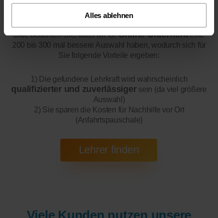
Online-Unterricht
Alles ablehnen
Online-Unterricht
Bitte beachten Sie, dass wir für
eine
200 bis 300 mal bessere Auswahl haben, wodurch sich für
Sie folgende Vorteile ergeben:
1) Die gefundene Lehrkraft wird wahrscheinlich
qualifizierter und zuverlässiger
sein (da viel größere
Auswahl)
2) Sie sparen die Kosten für Nachhilfe vor Ort
(Anfahrtspauschale)
Viele Kunden nutzen unsere