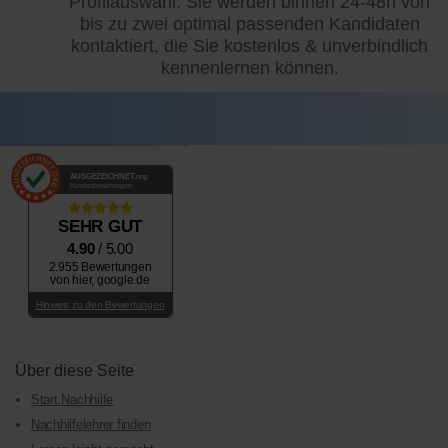
Profilauswahl: Sie werden binnen 24-48h von
bis zu zwei optimal passenden Kandidaten
kontaktiert, die Sie kostenlos & unverbindlich
kennenlernen können.
AUSGEZEICHNET
.org
Kundenbewertungen
SEHR GUT
4.90
/ 5.00
2.955 Bewertungen
von hier, google.de
Hinweis zu den Bewertungen
Über diese Seite
Start Nachhilfe
Nachhilfelehrer finden