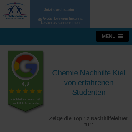
Jetzt durchstarten!
Gratis Lehrer/in finden &
kostenlos kennenlernen
MENÜ
Chemie Nachhilfe Kiel
von erfahrenen
Studenten
Zeige die Top 12 Nachhilfelehrer
für: