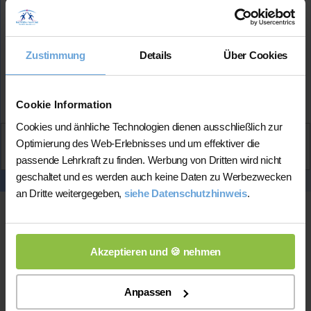
bisherigen Schüler*innen erhalten
Mehr Infos
Zustimmung
Details
Über Cookies
★★★★★
(5.0 / 5)
Cookie Information
Cookies und änhliche Technologien dienen ausschließlich zur
Aktiv
Optimierung des Web-Erlebnisses und um effektiver die
Yaneivis
kontaktieren
passende Lehrkraft zu finden. Werbung von Dritten wird nicht
geschaltet und es werden auch keine Daten zu Werbezwecken
an Dritte weitergegeben,
siehe Datenschutzhinweis
.
Akzeptieren und 🍪 nehmen
Anpassen