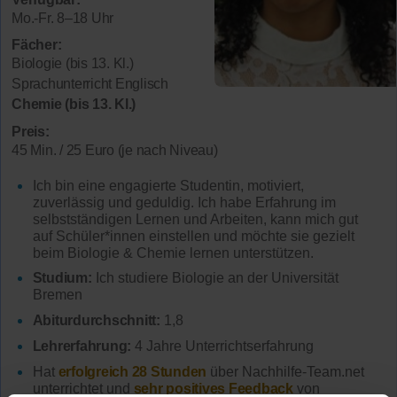
Mo.-Fr. 8–18 Uhr
Fächer:
Biologie (bis 13. Kl.)
Sprachunterricht Englisch
Chemie (bis 13. Kl.)
Preis:
45 Min. / 25 Euro (je nach Niveau)
Ich bin eine engagierte Studentin, motiviert,
zuverlässig und geduldig. Ich habe Erfahrung im
selbstständigen Lernen und Arbeiten, kann mich gut
auf Schüler*innen einstellen und möchte sie gezielt
beim Biologie & Chemie lernen unterstützen.
Studium:
Ich studiere Biologie an der Universität
Bremen
Abiturdurchschnitt:
1,8
Lehrerfahrung:
4 Jahre Unterrichtserfahrung
Hat
erfolgreich 28 Stunden
über Nachhilfe-Team.net
unterrichtet und
sehr positives Feedback
von