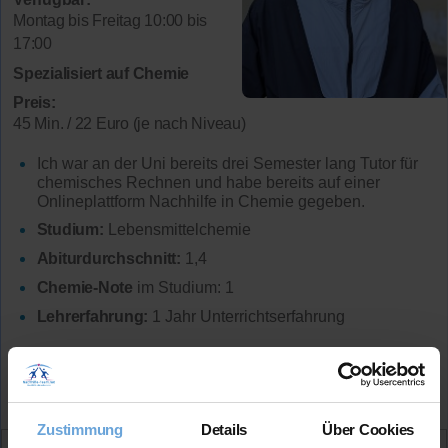
Montag bis Freitag 10:00 bis
17:00
Spezialisiert auf Chemie
Preis:
45 Min. / 22 Euro (je nach Niveau)
Ich war an der Uni bereits drei Semester lang Tutor für
chemisches Rechnen und habe bereits auf einer
Onlineplattform Nachhilfe in Chemie gegeben.
Studium:
Lebensmittelchemie
Abiturdurchschnitt:
1,4
Chemie-Note
im Studium: 1
Lehrerfahrung:
1 Jahr Unterrichtserfahrung
Mehr Infos
Zustimmung
Details
Über Cookies