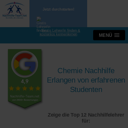
Jetzt durchstarten!
Gratis Lehrer/in finden &
kostenlos kennenlernen
MENÜ
Chemie Nachhilfe
Erlangen von erfahrenen
Studenten
Zeige die Top 12 Nachhilfelehrer
für: