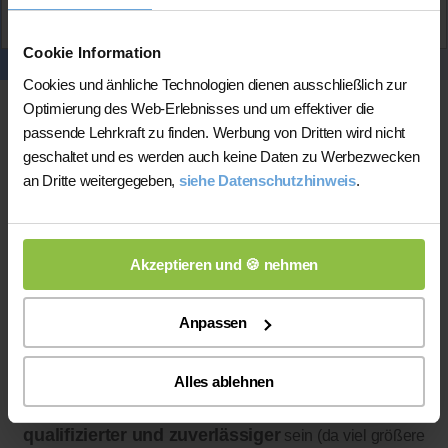
Aktiv
Sören
kontaktieren
Cookie Information
Cookies und änhliche Technologien dienen ausschließlich zur
Optimierung des Web-Erlebnisses und um effektiver die
passende Lehrkraft zu finden. Werbung von Dritten wird nicht
geschaltet und es werden auch keine Daten zu Werbezwecken
an Dritte weitergegeben,
siehe Datenschutzhinweis
.
Online-Unterricht
Akzeptieren und 🍪 nehmen
Online-Unterricht
Anpassen
Bitte beachten Sie, dass wir für
eine
200 bis 300 mal bessere Auswahl haben, wodurch sich für
Sie folgende Vorteile ergeben:
Alles ablehnen
1) Die gefundene Lehrkraft wird wahrscheinlich
qualifizierter und zuverlässiger
sein (da viel größere