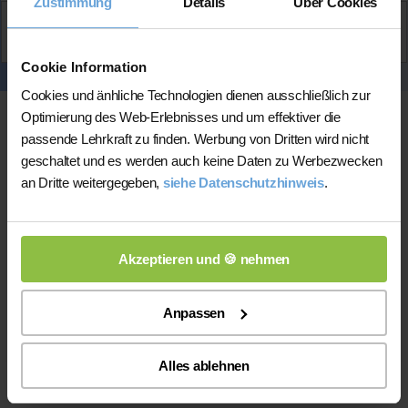
Zustimmung
Details
Über Cookies
Aktiv
Yousstena
kontaktieren
Cookie Information
Cookies und änhliche Technologien dienen ausschließlich zur
Optimierung des Web-Erlebnisses und um effektiver die
passende Lehrkraft zu finden. Werbung von Dritten wird nicht
geschaltet und es werden auch keine Daten zu Werbezwecken
an Dritte weitergegeben,
siehe Datenschutzhinweis
.
Online-Unterricht
Akzeptieren und 🍪 nehmen
Online-Unterricht
Anpassen
Bitte beachten Sie, dass wir für
eine
200 bis 300 mal bessere Auswahl haben, wodurch sich für
Sie folgende Vorteile ergeben:
Alles ablehnen
1) Die gefundene Lehrkraft wird wahrscheinlich