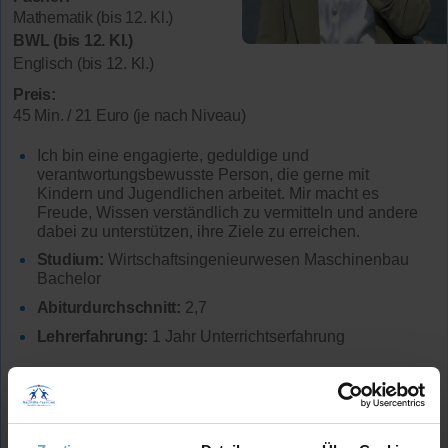
Mathematik (bis 12. Kl.)
BWL (bis 12. Kl.)
Englisch (bis 12. Kl.)
Preis:
45 Min. / 21 Euro (je nach Niveau)
Ich bin eine engagierte, geduldige und
verantwortungsbewusste Person, die gerne mit
Kindern und Jugendlichen arbeitet. Mir macht es
Freude, Wissen verständlich zu vermitteln und andere
dabei zu unterstützen, ihre Ziele zu erreichen.
Studium:
Wirtschaftsingenieurwesen Maschinenbau
Bachelor
Abiturdurchschnitt:
2,7
Lehrerfahrung:
1 Jahr Unterrichtserfahrung
Mehr Infos