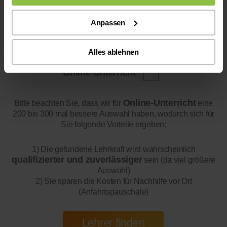
Anpassen
Alles ablehnen
Online-Unterricht
Online-Unterricht
Bitte beachten Sie, dass wir für
eine
200 bis 300 mal bessere Auswahl haben, wodurch sich für
Sie folgende Vorteile ergeben:
1) Die gefundene Lehrkraft wird wahrscheinlich
qualifizierter und zuverlässiger
sein (da viel größere
Auswahl)
2) Sie sparen die Kosten für Nachhilfe vor Ort
(Anfahrtspauschale)