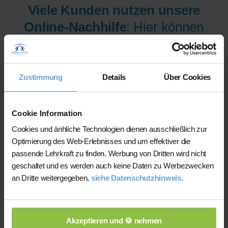
Viele Kunden nutzen unsere
Online-Nachhilfe
: Hier können
wir Ihnen aus mehr als 300
Lehrer/innen pro Fach und
Niveau die am besten
Zustimmung
Details
Über Cookies
qualifizierten Lehrer/innen sofort
zur Verfügung stellen.
Cookie Information
Cookies und änhliche Technologien dienen ausschließlich zur
Optimierung des Web-Erlebnisses und um effektiver die
Jetzt verfügbare Lehrer/innen
passende Lehrkraft zu finden. Werbung von Dritten wird nicht
für Online-Nachhilfe anzeigen
geschaltet und es werden auch keine Daten zu Werbezwecken
an Dritte weitergegeben,
siehe Datenschutzhinweis
.
lassen.
Akzeptieren und 🍪 nehmen