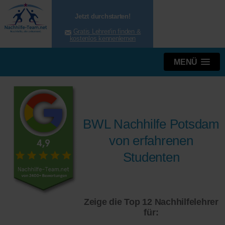
Jetzt durchstarten!
Gratis Lehrer/in finden &
kostenlos kennenlernen
MENÜ
BWL Nachhilfe Potsdam
von erfahrenen
Studenten
Zeige die Top 12 Nachhilfelehrer
für: