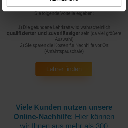
Online-Unterricht
Bitte beachten Sie, dass wir für
eine
200 bis 300 mal bessere Auswahl haben, wodurch sich für
Sie folgende Vorteile ergeben:
1) Die gefundene Lehrkraft wird wahrscheinlich
qualifizierter und zuverlässiger
sein (da viel größere
Auswahl)
2) Sie sparen die Kosten für Nachhilfe vor Ort
(Anfahrtspauschale)
Viele Kunden nutzen unsere
Online-Nachhilfe
: Hier können
wir Ihnen aus mehr als 300