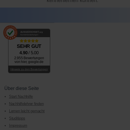
kennenlernen können.
AUSGEZEICHNET
.org
Kundenbewertungen
SEHR GUT
4.90
/ 5.00
2.955 Bewertungen
von hier, google.de
Hinweis zu den Bewertungen
Über diese Seite
Start Nachhilfe
Nachhilfelehrer finden
Lernen leicht gemacht
Studitipps
Impressum