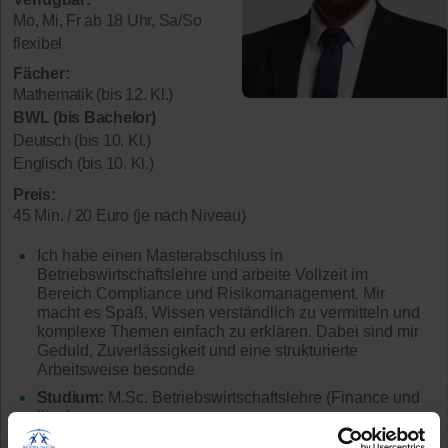
Mo, Mi, Fr ab 18 Uhr, Sa/So
flexibel
Fächer:
Mathematik (bis 12. Kl.)
BWL (bis Bachelor)
Deutsch (bis 10. Kl.)
Englisch (bis 10. Kl.)
Preis:
45 Min. / 20 Euro (je nach Niveau)
Ich habe einen Masterabschluss in
Betriebswirtschaftslehre und arbeite Vollzeit im
Bereich Compliance und Risikomanagement. Mir
macht es Spaß, Wissen verständlich zu vermitteln und
komplexe Themen einfach zu erklären. Dabei sind mir
Geduld, Zuverlässigkeit und eine strukturierte
Arbeitsweise besonde
Studium:
M.Sc. Betriebswirtschaftslehre (Finance und
lling)
Lehrerfahrung:
Keine Unterrichtserfahrung