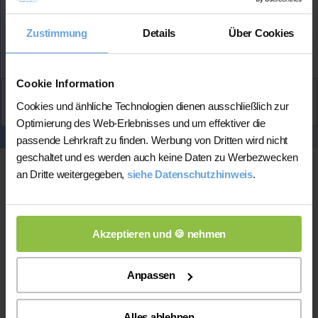
Zustimmung
Details
Über Cookies
Mehr Infos
Cookie Information
Aktiv
Cookies und änhliche Technologien dienen ausschließlich zur
Sascha
kontaktieren
Optimierung des Web-Erlebnisses und um effektiver die
passende Lehrkraft zu finden. Werbung von Dritten wird nicht
geschaltet und es werden auch keine Daten zu Werbezwecken
an Dritte weitergegeben,
siehe Datenschutzhinweis
.
Akzeptieren und 🍪 nehmen
Anpassen
Online-Unterricht
Alles ablehnen