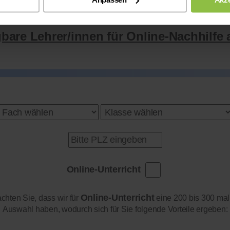
gbare Lehrer/innen für Online-Nachhilfe 
Online-Unterricht
Online-Unterricht
achten Sie, dass wir für
eine 200 bis 300 mal
Auswahl haben, wodurch sich für Sie folgende Vorteile ergeben: