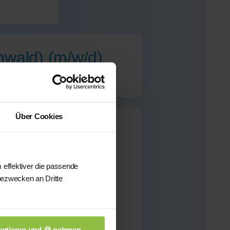
nwald) (m/w/d)
Über Cookies
(Odenwald)
für dieses
 effektiver die passende
bezwecken an Dritte
önnen wir Ihnen aus
sten qualifizierten
n.
ptieren und 🍪 nehmen