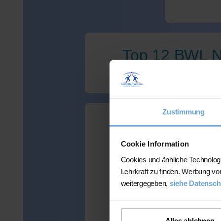
Top 12 BWL Na
Zustimmung
Wir haben leid
Cookie Information
Cookies und änhliche Technolog
Lehrkraft zu finden. Werbung vo
weitergegeben,
siehe Datensch
Viele Kunden
mehr als 300 
Alles ablehnen