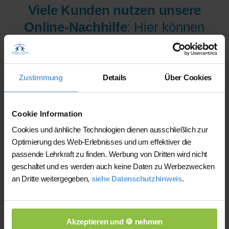
Viele Kunden nutzen unsere
Online-Nachhilfe
: Hier können
wir Ihnen aus mehr als 300
Lehrer/innen pro Fach und
Niveau die am besten
Zustimmung
Details
Über Cookies
qualifizierten Lehrer/innen sofort
zur Verfügung stellen.
Cookie Information
Cookies und änhliche Technologien dienen ausschließlich zur
Optimierung des Web-Erlebnisses und um effektiver die
Jetzt verfügbare Lehrer/innen
passende Lehrkraft zu finden. Werbung von Dritten wird nicht
für Online-Nachhilfe anzeigen
geschaltet und es werden auch keine Daten zu Werbezwecken
an Dritte weitergegeben,
siehe Datenschutzhinweis
.
lassen.
Akzeptieren und 🍪 nehmen