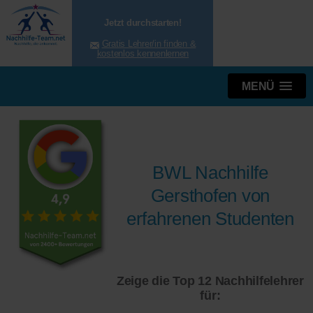
Jetzt durchstarten!
Gratis Lehrer/in finden &
kostenlos kennenlernen
MENÜ
BWL Nachhilfe
Gersthofen von
erfahrenen Studenten
Zeige die Top 12 Nachhilfelehrer
für: