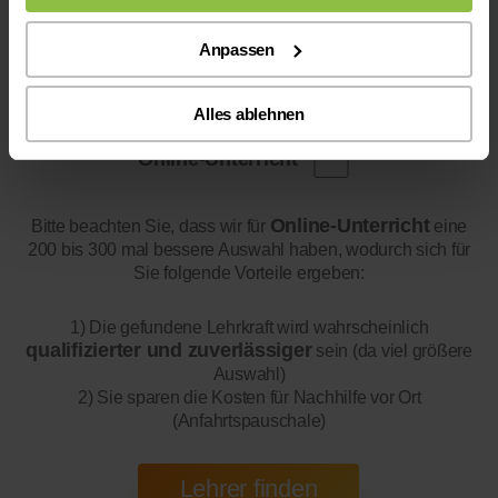
Anpassen
Alles ablehnen
Online-Unterricht
Online-Unterricht
Bitte beachten Sie, dass wir für
eine
200 bis 300 mal bessere Auswahl haben, wodurch sich für
Sie folgende Vorteile ergeben:
1) Die gefundene Lehrkraft wird wahrscheinlich
qualifizierter und zuverlässiger
sein (da viel größere
Auswahl)
2) Sie sparen die Kosten für Nachhilfe vor Ort
(Anfahrtspauschale)