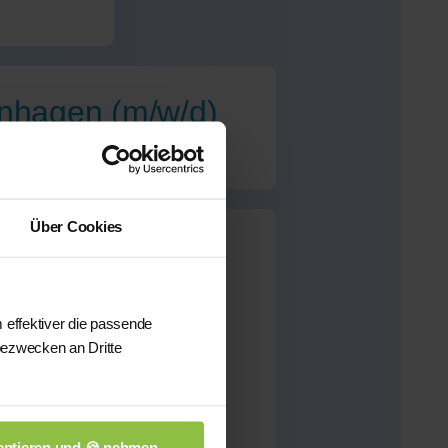
ernhagen (m/w/d)
Über Cookies
en
für dieses Fach
 effektiver die passende
bezwecken an Dritte
önnen wir Ihnen aus
sten qualifizierten
n.
ptieren und 🍪 nehmen