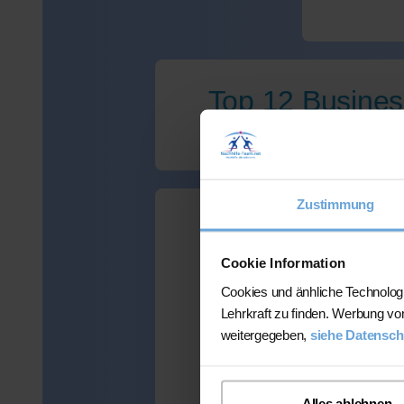
Top 12 Business
Zustimmung
Wir haben le
Cookie Information
Cookies und änhliche Technolog
Lehrkraft zu finden. Werbung vo
weitergegeben,
siehe Datensch
Viele Kunden
mehr als 300 
Alles ablehnen