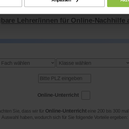
gbare Lehrer/innen für Online-Nachhilfe 
Online-Unterricht
Online-Unterricht
achten Sie, dass wir für
eine 200 bis 300 mal
Auswahl haben, wodurch sich für Sie folgende Vorteile ergeben: