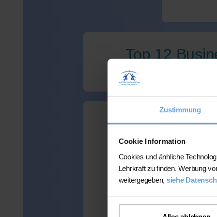
Top 12 Busine
Zustimmung
Wir haben 
Cookie Information
Cookies und änhliche Technolog
Lehrkraft zu finden. Werbung vo
weitergegeben,
siehe Datensch
Viele Kunden
mehr als 300 
Alles ablehnen