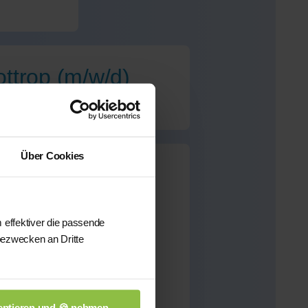
ottrop (m/w/d)
Über Cookies
p
für dieses Fach
 effektiver die passende
bezwecken an Dritte
önnen wir Ihnen aus
sten qualifizierten
n.
ptieren und 🍪 nehmen