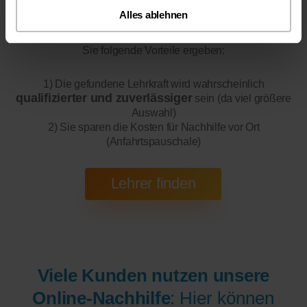
Alles ablehnen
Online-Unterricht
Bitte beachten Sie, dass wir für
eine
200 bis 300 mal bessere Auswahl haben, wodurch sich für
Sie folgende Vorteile ergeben:
1) Die gefundene Lehrkraft wird wahrscheinlich
qualifizierter und zuverlässiger
sein (da viel größere
Auswahl)
2) Sie sparen die Kosten für Nachhilfe vor Ort
(Anfahrtspauschale)
Viele Kunden nutzen unsere
Online-Nachhilfe
: Hier können