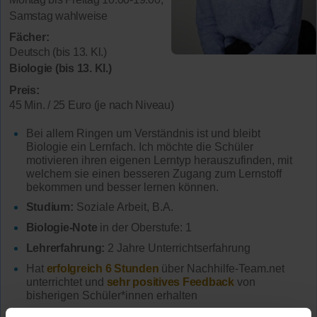
Samstag wahlweise
Fächer:
Deutsch (bis 13. Kl.)
Biologie (bis 13. Kl.)
Preis:
45 Min. / 25 Euro (je nach Niveau)
Bei allem Ringen um Verständnis ist und bleibt
Biologie ein Lernfach. Ich möchte die Schüler
motivieren ihren eigenen Lerntyp herauszufinden, mit
welchem sie einen besseren Zugang zum Lernstoff
bekommen und besser lernen können.
Studium:
Soziale Arbeit, B.A.
Biologie-Note
in der Oberstufe: 1
Lehrerfahrung:
2 Jahre Unterrichtserfahrung
Hat
erfolgreich 6 Stunden
über Nachhilfe-Team.net
unterrichtet und
sehr positives Feedback
von
bisherigen Schüler*innen erhalten