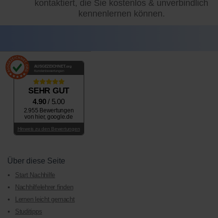
kontaktiert, die Sie kostenlos & unverbindlich
kennenlernen können.
AUSGEZEICHNET
.org
Kundenbewertungen
SEHR GUT
4.90
/ 5.00
2.955 Bewertungen
von hier, google.de
Hinweis zu den Bewertungen
Über diese Seite
Start Nachhilfe
Nachhilfelehrer finden
Lernen leicht gemacht
Studitipps