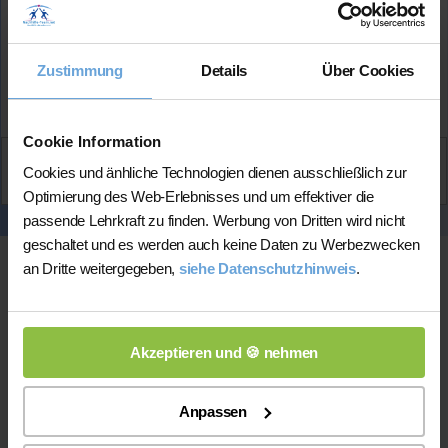
Mehr Infos
Zustimmung
Details
Über Cookies
★★★★★
(5.0 / 5)
Cookie Information
Aktiv
Cookies und änhliche Technologien dienen ausschließlich zur
Amelie
kontaktieren
Optimierung des Web-Erlebnisses und um effektiver die
passende Lehrkraft zu finden. Werbung von Dritten wird nicht
geschaltet und es werden auch keine Daten zu Werbezwecken
an Dritte weitergegeben,
siehe Datenschutzhinweis
.
Akzeptieren und 🍪 nehmen
Anpassen
Online-Unterricht