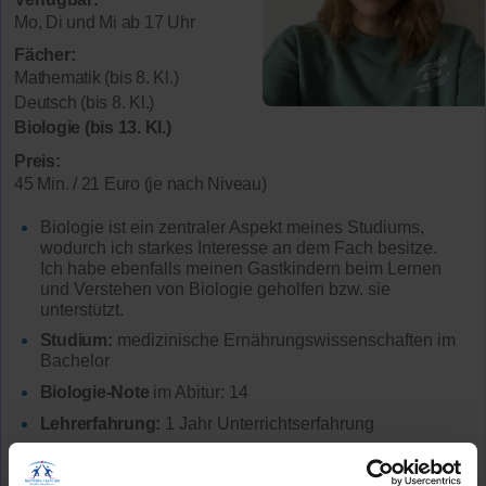
Mo, Di und Mi ab 17 Uhr
Fächer:
Mathematik (bis 8. Kl.)
Deutsch (bis 8. Kl.)
Biologie (bis 13. Kl.)
Preis:
45 Min. / 21 Euro (je nach Niveau)
Biologie ist ein zentraler Aspekt meines Studiums,
wodurch ich starkes Interesse an dem Fach besitze.
Ich habe ebenfalls meinen Gastkindern beim Lernen
und Verstehen von Biologie geholfen bzw. sie
unterstützt.
Studium:
medizinische Ernährungswissenschaften im
Bachelor
Biologie-Note
im Abitur: 14
Lehrerfahrung:
1 Jahr Unterrichtserfahrung
Hat bereits
erfolgreich 9 Stunden
über Nachhilfe-
Team.net unterrichtet