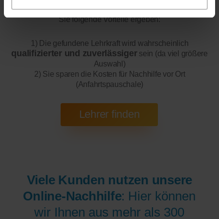
200 bis 300 mal bessere Auswahl haben, wodurch sich für
Sie folgende Vorteile ergeben:
1) Die gefundene Lehrkraft wird wahrscheinlich
qualifizierter und zuverlässiger
sein (da viel größere
Auswahl)
2) Sie sparen die Kosten für Nachhilfe vor Ort
(Anfahrtspauschale)
Viele Kunden nutzen unsere
Online-Nachhilfe
: Hier können
wir Ihnen aus mehr als 300