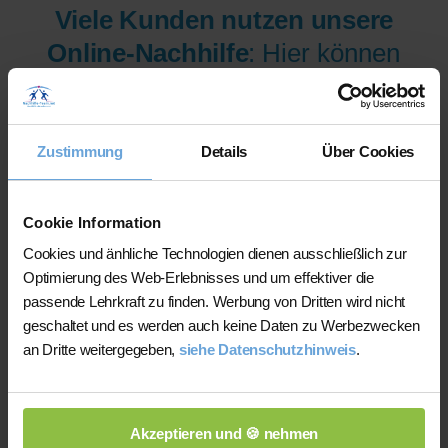
Viele Kunden nutzen unsere
Online-Nachhilfe
: Hier können
wir Ihnen aus mehr als 300
Lehrer/innen pro Fach und
Niveau die am besten
Zustimmung
Details
Über Cookies
qualifizierten Lehrer/innen sofort
zur Verfügung stellen.
Cookie Information
Cookies und änhliche Technologien dienen ausschließlich zur
Optimierung des Web-Erlebnisses und um effektiver die
Jetzt verfügbare Lehrer/innen
passende Lehrkraft zu finden. Werbung von Dritten wird nicht
für Online-Nachhilfe anzeigen
geschaltet und es werden auch keine Daten zu Werbezwecken
an Dritte weitergegeben,
siehe Datenschutzhinweis
.
lassen.
Akzeptieren und 🍪 nehmen