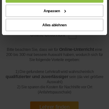
Anpassen
Alles ablehnen
Online-Unterricht
Online-Unterricht
Bitte beachten Sie, dass wir für
eine
200 bis 300 mal bessere Auswahl haben, wodurch sich für
Sie folgende Vorteile ergeben:
1) Die gefundene Lehrkraft wird wahrscheinlich
qualifizierter und zuverlässiger
sein (da viel größere
Auswahl)
2) Sie sparen die Kosten für Nachhilfe vor Ort
(Anfahrtspauschale)