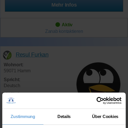
Mehr Infos
Aktiv
Zanab
kontaktieren
Resul Furkan
Wohnort:
59071 Hamm
Spricht:
Deutsch
Verfügbar:
Samstag und Sonntag ab 13
Uhr
Fächer:
Zustimmung
Details
Über Cookies
Mathematik (bis 13. Kl.)