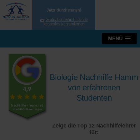
Jetzt durchstarten!
Gratis Lehrer/in finden &
kostenlos kennenlernen
MENÜ
Biologie Nachhilfe Hamm
von erfahrenen
Studenten
Zeige die Top 12 Nachhilfelehrer
für: