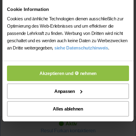
Deutsch (bis 13. Kl.)
Englisch (bis 13. Kl.)
Cookie Information
Biologie (bis 13. Kl.)
Cookies und änhliche Technologien dienen ausschließlich zur
Preis:
Optimierung des Web-Erlebnisses und um effektiver die
45 Min. / 21 Euro (je nach Niveau)
passende Lehrkraft zu finden. Werbung von Dritten wird nicht
geschaltet und es werden auch keine Daten zu Werbezwecken
Ich habe für ca. 1 Jahr an verschiedenen
Grundschulen Nachhilfe gegeben.
an Dritte weitergegeben,
siehe Datenschutzhinweis
.
Studium:
Pharmazie
Abiturdurchschnitt:
1,4
Akzeptieren und 🍪 nehmen
Biologie-Note
im Abitur: 1-
Lehrerfahrung:
1 Jahr Unterrichtserfahrung
Anpassen
Mehr Infos
Alles ablehnen
Aktiv
Resul Furkan
kontaktieren