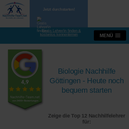
Jetzt durchstarten!
Gratis Lehrer/in finden &
kostenlos kennenlernen
MENÜ
Biologie Nachhilfe
Göttingen - Heute noch
bequem starten
Zeige die Top 12 Nachhilfelehrer
für: