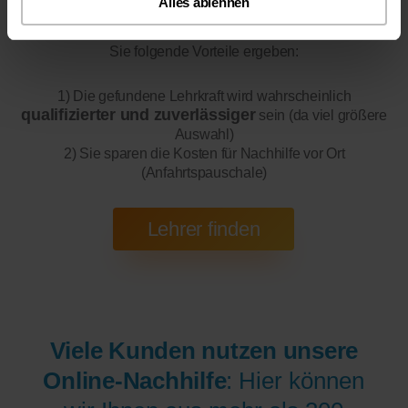
Alles ablehnen
Online-Unterricht
Bitte beachten Sie, dass wir für
eine
200 bis 300 mal bessere Auswahl haben, wodurch sich für
Sie folgende Vorteile ergeben:
1) Die gefundene Lehrkraft wird wahrscheinlich
qualifizierter und zuverlässiger
sein (da viel größere
Auswahl)
2) Sie sparen die Kosten für Nachhilfe vor Ort
(Anfahrtspauschale)
Viele Kunden nutzen unsere
Online-Nachhilfe
: Hier können