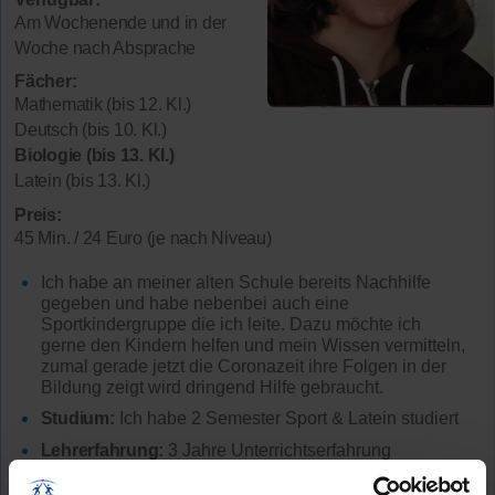
Am Wochenende und in der
Woche nach Absprache
Fächer:
Mathematik (bis 12. Kl.)
Deutsch (bis 10. Kl.)
Biologie (bis 13. Kl.)
Latein (bis 13. Kl.)
Preis:
45 Min. / 24 Euro (je nach Niveau)
Ich habe an meiner alten Schule bereits Nachhilfe
gegeben und habe nebenbei auch eine
Sportkindergruppe die ich leite. Dazu möchte ich
gerne den Kindern helfen und mein Wissen vermitteln,
zumal gerade jetzt die Coronazeit ihre Folgen in der
Bildung zeigt wird dringend Hilfe gebraucht.
Studium:
Ich habe 2 Semester Sport & Latein studiert
Lehrerfahrung:
3 Jahre Unterrichtserfahrung
Hat bereits
erfolgreich 178 Stunden
über Nachhilfe-