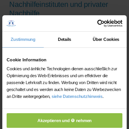
Nachhilfeinstituten und privater
Nachhilfe
Auf der Plattform finden Sie erfahrene
Lehrkräfte, deren eingereichte
Zustimmung
Details
Über Cookies
Qualifikationsnachweise vor der
Freischaltung geprüft werden.
Nachhilfe-Team.net unterstützt Sie dabei,
Cookie Information
möglichst schnell eine zu Ihrem Bedarf
Cookies und änhliche Technologien dienen ausschließlich zur
passende Lehrkraft zu finden. Bei einem
Optimierung des Web-Erlebnisses und um effektiver die
Ausfall können Sie auf Wunsch bei der
passende Lehrkraft zu finden. Werbung von Dritten wird nicht
Vermittlung einer anderen Lehrkraft
geschaltet und es werden auch keine Daten zu Werbezwecken
unterstützt werden.
an Dritte weitergegeben,
siehe Datenschutzhinweis
.
Die Lehrkräfte gestalten und verantworten
ihren Unterricht eigenständig.
Akzeptieren und 🍪 nehmen
Die jeweilige Lehrkraft stimmt Lernziele,