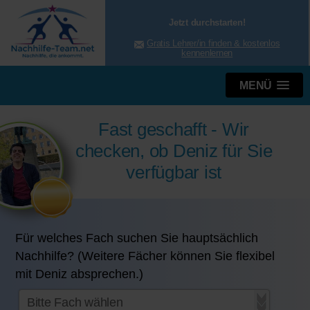
Jetzt durchstarten!
Gratis Lehrer/in finden & kostenlos
kennenlernen
MENÜ
Fast geschafft - Wir
checken, ob Deniz für Sie
verfügbar ist
Für welches Fach suchen Sie hauptsächlich
Nachhilfe? (Weitere Fächer können Sie flexibel
mit Deniz absprechen.)