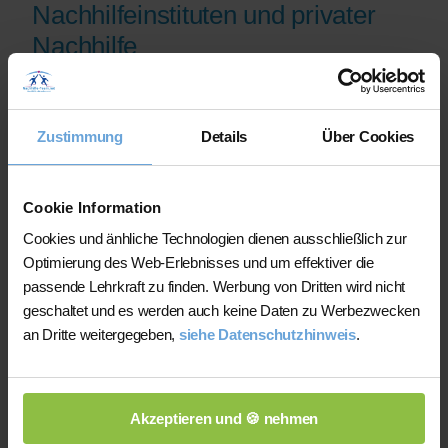
Nachhilfeinstituten und privater
Nachhilfe
Auf der Plattform finden Sie erfahrene
Lehrkräfte, deren eingereichte
Zustimmung
Details
Über Cookies
Qualifikationsnachweise vor der
Freischaltung geprüft werden.
Nachhilfe-Team.net unterstützt Sie dabei,
Cookie Information
möglichst schnell eine zu Ihrem Bedarf
Cookies und änhliche Technologien dienen ausschließlich zur
passende Lehrkraft zu finden. Bei einem
Optimierung des Web-Erlebnisses und um effektiver die
Ausfall können Sie auf Wunsch bei der
passende Lehrkraft zu finden. Werbung von Dritten wird nicht
Vermittlung einer anderen Lehrkraft
geschaltet und es werden auch keine Daten zu Werbezwecken
unterstützt werden.
an Dritte weitergegeben,
siehe Datenschutzhinweis
.
Die Lehrkräfte gestalten und verantworten
ihren Unterricht eigenständig.
Akzeptieren und 🍪 nehmen
Die jeweilige Lehrkraft stimmt Lernziele,