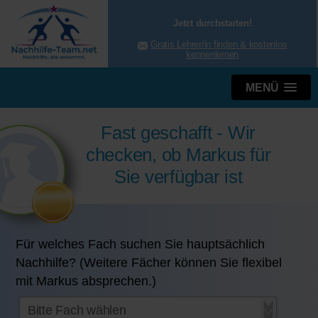
Jetzt durchstarten!
Gratis Lehrer/in finden & kostenlos
kennenlernen
MENÜ
Fast geschafft - Wir
checken, ob Markus für
Sie verfügbar ist
Für welches Fach suchen Sie hauptsächlich
Nachhilfe? (Weitere Fächer können Sie flexibel
mit Markus absprechen.)