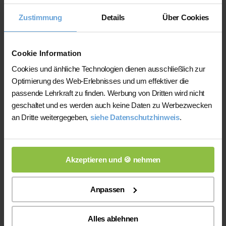
Nachhilfeinstituten und privater
Zustimmung
Details
Über Cookies
Nachhilfe
Auf der Plattform finden Sie erfahrene
Cookie Information
Lehrkräfte, deren eingereichte
Cookies und änhliche Technologien dienen ausschließlich zur
Qualifikationsnachweise vor der
Optimierung des Web-Erlebnisses und um effektiver die
Freischaltung geprüft werden.
passende Lehrkraft zu finden. Werbung von Dritten wird nicht
Nachhilfe-Team.net unterstützt Sie dabei,
geschaltet und es werden auch keine Daten zu Werbezwecken
möglichst schnell eine zu Ihrem Bedarf
an Dritte weitergegeben,
siehe Datenschutzhinweis
.
passende Lehrkraft zu finden. Bei einem
Ausfall können Sie auf Wunsch bei der
Vermittlung einer anderen Lehrkraft
Akzeptieren und 🍪 nehmen
unterstützt werden.
Die Lehrkräfte gestalten und verantworten
Anpassen
ihren Unterricht eigenständig.
Die jeweilige Lehrkraft stimmt Lernziele,
Alles ablehnen