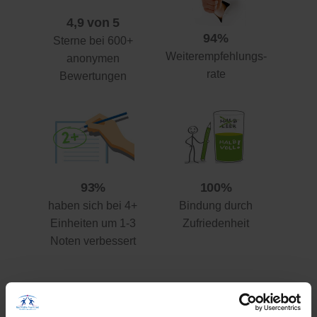
4,9 von 5
94%
Sterne bei 600+
Weiterempfehlungs-
anonymen
rate
Bewertungen
93%
100%
haben sich bei 4+
Bindung durch
Einheiten um 1-3
Zufriedenheit
Noten verbessert
Ihre Vorteile gegenüber anderen