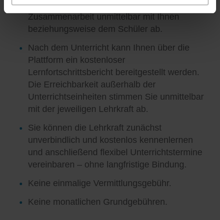
Unterrichtsgestaltung und die weitere
Zusammenarbeit unmittelbar mit Ihnen
beziehungsweise dem Schüler ab.
Nach dem Unterricht kann Ihnen über die
Plattform ein kostenloser
Lernfortschrittsbericht bereitgestellt werden.
Die Erreichbarkeit außerhalb der
Unterrichtseinheiten stimmen Sie unmittelbar
mit der jeweiligen Lehrkraft ab.
Sie können die Lehrkraft zunächst
unverbindlich und kostenlos kennenlernen
und anschließend flexibel Unterrichtstermine
vereinbaren – ohne langfristige Bindung.
Keine einmalige Vermittlungsgebühr.
Keine monatlichen Grundgebühren.