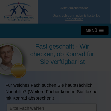
Jetzt durchstarten!
Gratis Lehrer/in finden & kostenlos
kennenlernen
MENÜ
Fast geschafft - Wir
checken, ob Konrad für
Sie verfügbar ist
Für welches Fach suchen Sie hauptsächlich
Nachhilfe? (Weitere Fächer können Sie flexibel
mit Konrad absprechen.)