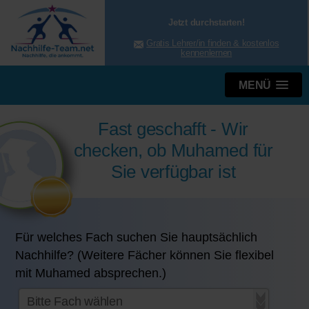
Jetzt durchstarten!
Gratis Lehrer/in finden & kostenlos
kennenlernen
MENÜ
Fast geschafft - Wir
checken, ob Muhamed für
Sie verfügbar ist
Für welches Fach suchen Sie hauptsächlich
Nachhilfe? (Weitere Fächer können Sie flexibel
mit Muhamed absprechen.)