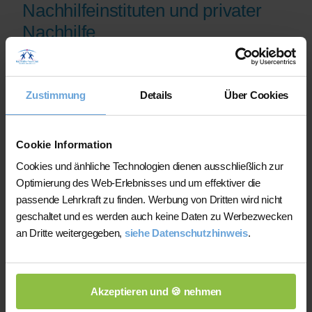
Nachhilfeinstituten und privater
Nachhilfe
Auf der Plattform finden Sie erfahrene
Lehrkräfte, deren eingereichte
Zustimmung
Details
Über Cookies
Qualifikationsnachweise vor der
Freischaltung geprüft werden.
Nachhilfe-Team.net unterstützt Sie dabei,
Cookie Information
möglichst schnell eine zu Ihrem Bedarf
Cookies und änhliche Technologien dienen ausschließlich zur
passende Lehrkraft zu finden. Bei einem
Optimierung des Web-Erlebnisses und um effektiver die
Ausfall können Sie auf Wunsch bei der
passende Lehrkraft zu finden. Werbung von Dritten wird nicht
Vermittlung einer anderen Lehrkraft
geschaltet und es werden auch keine Daten zu Werbezwecken
unterstützt werden.
an Dritte weitergegeben,
siehe Datenschutzhinweis
.
Die Lehrkräfte gestalten und verantworten
ihren Unterricht eigenständig.
Akzeptieren und 🍪 nehmen
Die jeweilige Lehrkraft stimmt Lernziele,