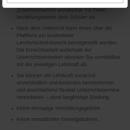
Unterrichtsgestaltung und die weitere
Zusammenarbeit unmittelbar mit Ihnen
beziehungsweise dem Schüler ab.
Nach dem Unterricht kann Ihnen über die
Plattform ein kostenloser
Lernfortschrittsbericht bereitgestellt werden.
Die Erreichbarkeit außerhalb der
Unterrichtseinheiten stimmen Sie unmittelbar
mit der jeweiligen Lehrkraft ab.
Sie können die Lehrkraft zunächst
unverbindlich und kostenlos kennenlernen
und anschließend flexibel Unterrichtstermine
vereinbaren – ohne langfristige Bindung.
Keine einmalige Vermittlungsgebühr.
Keine monatlichen Grundgebühren.