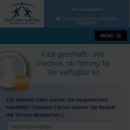
Jetzt durchstarten!
Gratis Lehrer/in finden & kostenlos
kennenlernen
MENÜ
Fast geschafft - Wir
checken, ob Tommy für
Sie verfügbar ist
Für welches Fach suchen Sie hauptsächlich
Nachhilfe? (Weitere Fächer können Sie flexibel
mit Tommy absprechen.)