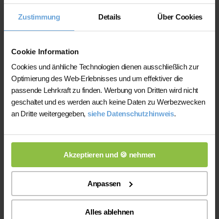
Nachhilfeinstituten und privater
Zustimmung
Details
Über Cookies
Nachhilfe
Auf der Plattform finden Sie erfahrene
Cookie Information
Lehrkräfte, deren eingereichte
Cookies und änhliche Technologien dienen ausschließlich zur
Qualifikationsnachweise vor der
Optimierung des Web-Erlebnisses und um effektiver die
Freischaltung geprüft werden.
passende Lehrkraft zu finden. Werbung von Dritten wird nicht
Nachhilfe-Team.net unterstützt Sie dabei,
geschaltet und es werden auch keine Daten zu Werbezwecken
möglichst schnell eine zu Ihrem Bedarf
an Dritte weitergegeben,
siehe Datenschutzhinweis
.
passende Lehrkraft zu finden. Bei einem
Ausfall können Sie auf Wunsch bei der
Vermittlung einer anderen Lehrkraft
Akzeptieren und 🍪 nehmen
unterstützt werden.
Die Lehrkräfte gestalten und verantworten
Anpassen
ihren Unterricht eigenständig.
Die jeweilige Lehrkraft stimmt Lernziele,
Alles ablehnen