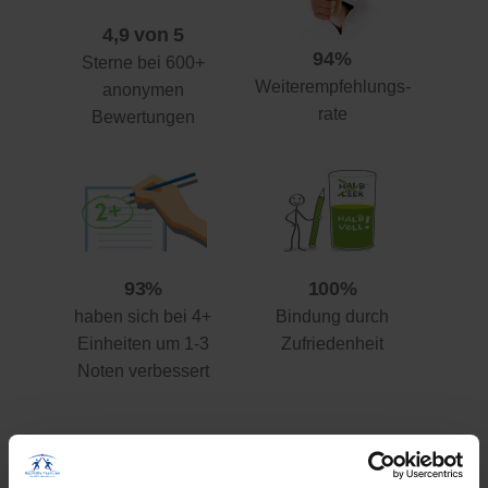
4,9 von 5
94%
Sterne bei 600+
Weiterempfehlungs-
anonymen
rate
Bewertungen
93%
100%
haben sich bei 4+
Bindung durch
Einheiten um 1-3
Zufriedenheit
Noten verbessert
Ihre Vorteile gegenüber anderen