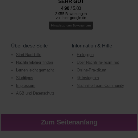
SEHR GUT
4.90
/ 5.00
2.955 Bewertungen
von hier, google.de
Hinweis zu den Bewertungen
Über diese Seite
Information & Hilfe
Start Nachhilfe
Einloggen
Nachhilfelehrer finden
Über Nachhilfe-Team.net
Lernen leicht gemacht
Online-Praktikum
Studitipps
@ Instagram
Impressum
Nachhilfe-Team-Community
AGB und Datenschutz
Zum Seitenanfang