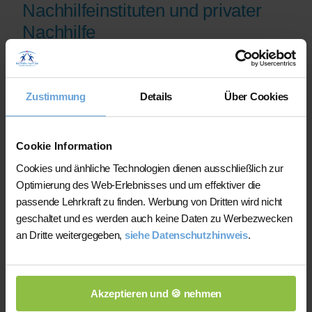
Nachhilfeinstituten und privater
Nachhilfe
Auf der Plattform finden Sie erfahrene
Lehrkräfte, deren eingereichte
Zustimmung
Details
Über Cookies
Qualifikationsnachweise vor der
Freischaltung geprüft werden.
Nachhilfe-Team.net unterstützt Sie dabei,
Cookie Information
möglichst schnell eine zu Ihrem Bedarf
Cookies und änhliche Technologien dienen ausschließlich zur
passende Lehrkraft zu finden. Bei einem
Optimierung des Web-Erlebnisses und um effektiver die
Ausfall können Sie auf Wunsch bei der
passende Lehrkraft zu finden. Werbung von Dritten wird nicht
Vermittlung einer anderen Lehrkraft
geschaltet und es werden auch keine Daten zu Werbezwecken
unterstützt werden.
an Dritte weitergegeben,
siehe Datenschutzhinweis
.
Die Lehrkräfte gestalten und verantworten
ihren Unterricht eigenständig.
Akzeptieren und 🍪 nehmen
Die jeweilige Lehrkraft stimmt Lernziele,