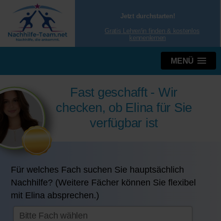
Jetzt durchstarten!
Gratis Lehrer/in finden & kostenlos
kennenlernen
MENÜ
Fast geschafft - Wir
checken, ob Elina für Sie
verfügbar ist
Für welches Fach suchen Sie hauptsächlich
Nachhilfe? (Weitere Fächer können Sie flexibel
mit Elina absprechen.)