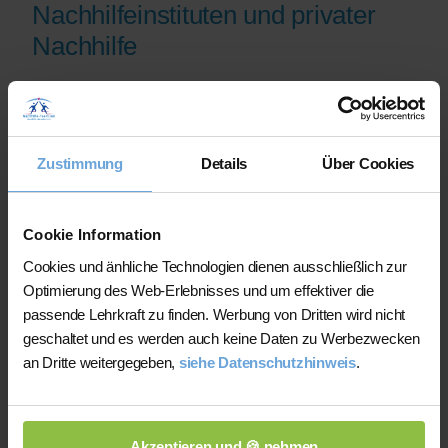
Nachhilfeinstituten und privater
Nachhilfe
Wir bieten Ihnen erfahrene
Nachhilfelehrer/innen, die sich mit den
aktuellen Themen auskennen und ihre
Zustimmung
Details
Über Cookies
Qualifikation anhand ihres Studiums, ihrer
Unterrichtserfahrung und ihres erfolgreichen
Abiturs in ihren Nachhilfefächern belegen
Cookie Information
können
Cookies und änhliche Technologien dienen ausschließlich zur
Wir helfen Ihnen dabei binnen kürzester Zeit
Optimierung des Web-Erlebnisses und um effektiver die
die zu Ihrem Bedarf passende Nachhilfekraft
passende Lehrkraft zu finden. Werbung von Dritten wird nicht
zu finden und suchen bei Ausfall sofort einen
geschaltet und es werden auch keine Daten zu Werbezwecken
Ersatzlehrer
an Dritte weitergegeben,
siehe Datenschutzhinweis
.
Unsere Lehrer/innen sind aktiv an dem
Erfolg und der Weiterentwicklung des
Unternehmens "Nachhilfe-Team.net" beteiligt
Akzeptieren und 🍪 nehmen