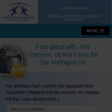
Jetzt durchstarten!
Gratis Lehrer/in finden & kostenlos
kennenlernen
MENÜ
Fast geschafft - Wir
checken, ob Kai Linus für
Sie verfügbar ist
Für welches Fach suchen Sie hauptsächlich
Nachhilfe? (Weitere Fächer können Sie flexibel
mit Kai Linus absprechen.)