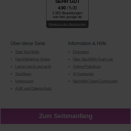
SEHR GUT
4.90
/ 5.00
2.955 Bewertungen
von hier, google.de
Hinweis zu den Bewertungen
Über diese Seite
Information & Hilfe
Start Nachhilfe
Einloggen
Nachhilfelehrer finden
Über Nachhilfe-Team.net
Lernen leicht gemacht
Online-Praktikum
Studitipps
@ Instagram
Impressum
Nachhilfe-Team-Community
AGB und Datenschutz
Zum Seitenanfang