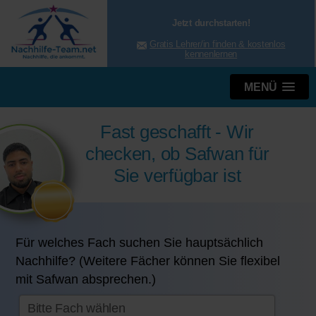
Jetzt durchstarten!
Gratis Lehrer/in finden & kostenlos
kennenlernen
MENÜ
Fast geschafft - Wir
checken, ob Safwan für
Sie verfügbar ist
Für welches Fach suchen Sie hauptsächlich
Nachhilfe? (Weitere Fächer können Sie flexibel
mit Safwan absprechen.)