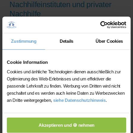
Nachhilfeinstituten und privater
Nachhilfe
Auf der Plattform finden Sie erfahrene
Lehrkräfte, deren eingereichte
Zustimmung
Details
Über Cookies
Qualifikationsnachweise vor der
Freischaltung geprüft werden.
Nachhilfe-Team.net unterstützt Sie dabei,
Cookie Information
möglichst schnell eine zu Ihrem Bedarf
Cookies und änhliche Technologien dienen ausschließlich zur
passende Lehrkraft zu finden. Bei einem
Optimierung des Web-Erlebnisses und um effektiver die
Ausfall können Sie auf Wunsch bei der
passende Lehrkraft zu finden. Werbung von Dritten wird nicht
Vermittlung einer anderen Lehrkraft
geschaltet und es werden auch keine Daten zu Werbezwecken
unterstützt werden.
an Dritte weitergegeben,
siehe Datenschutzhinweis
.
Die Lehrkräfte gestalten und verantworten
ihren Unterricht eigenständig.
Akzeptieren und 🍪 nehmen
Die jeweilige Lehrkraft stimmt Lernziele,