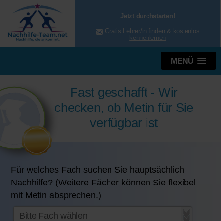
Jetzt durchstarten!
Gratis Lehrer/in finden & kostenlos
kennenlernen
MENÜ
Fast geschafft - Wir
checken, ob Metin für Sie
verfügbar ist
Für welches Fach suchen Sie hauptsächlich
Nachhilfe? (Weitere Fächer können Sie flexibel
mit Metin absprechen.)