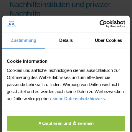
Nachhilfeinstituten und privater
Nachhilfe
Auf der Plattform finden Sie erfahrene
Lehrkräfte, deren eingereichte
Zustimmung
Details
Über Cookies
Qualifikationsnachweise vor der
Freischaltung geprüft werden.
Nachhilfe-Team.net unterstützt Sie dabei,
Cookie Information
möglichst schnell eine zu Ihrem Bedarf
Cookies und änhliche Technologien dienen ausschließlich zur
passende Lehrkraft zu finden. Bei einem
Optimierung des Web-Erlebnisses und um effektiver die
Ausfall können Sie auf Wunsch bei der
passende Lehrkraft zu finden. Werbung von Dritten wird nicht
Vermittlung einer anderen Lehrkraft
geschaltet und es werden auch keine Daten zu Werbezwecken
unterstützt werden.
an Dritte weitergegeben,
siehe Datenschutzhinweis
.
Die Lehrkräfte gestalten und verantworten
ihren Unterricht eigenständig.
Akzeptieren und 🍪 nehmen
Die jeweilige Lehrkraft stimmt Lernziele,