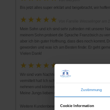
Bis jetzt alles super erklärt und beigebracht, wir hof
Von Familie Wesselinger am 1
Mein Sohn und ich sind sehr zufrieden mit unserer Na
meinem Sohn probiert die Sprache Französich zu vermi
aber ich bin guter Hoffnung, dass dies noch kommt. D
geworden und was ich am Besten finde: Er geht gern
Vielen Dank!
Von Bonnies
Wir sind vom Nachhilfe-Team restlos begeistert: Tolle 
vermittelt hat! Ich schätze auch sehr, dass auf ein Abo
nehmen und können jederzeit aufhören - was wir alle
Zustimmung
Meine Jungs lieben die Nachhilfestunden - wer hätte
Cookie Information
Weitere Kundenbewertungen finden Sie auf der offizi