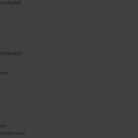
em Ausfall
eichbarkeit
mine
upe
nschen nach