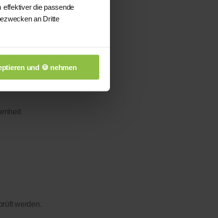
 effektiver die passende
bezwecken an Dritte
ptieren und 🍪 nehmen
enheit
prüft werden.