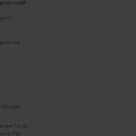
genen zwölf
ngen."
greich von
)-Minuten-
sgesamt 5 Euro
war's. Für