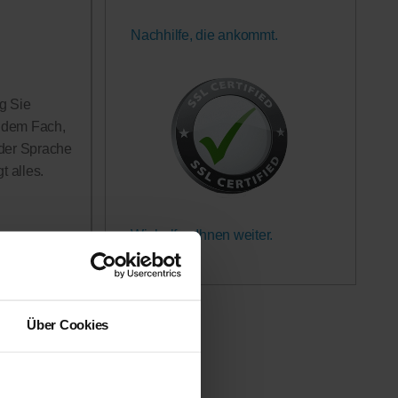
Nachhilfe, die ankommt.
g Sie
n dem Fach,
 der Sprache
 alles.
Wir helfen Ihnen weiter.
Garantiert.
rerinnen
h in Anspruch
 werden!
Über Cookies