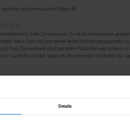
fen weiterhin auf gemeinsame Erfolge. 😀
0.01.2019
chhilfelehrerin Silke Zimmermann. Es ist faszinierend wie geduldi
tteln. Mein Sohn ist zwar bisher leider nicht besser geworden i
urch Frau Zimmermann ist er auf jeden Fall schon viel sicherer in
e zur Nachhilfe und das sogar am Wochenende. Ich denke das sagt
Organisation, die uns zu fairen Preisen wirklich tolle Nachhilfeleh
 komplett verzichtet wird - wir zahlen nur die Leistung, die wir auc
rdings auch bei deutlich besseren Noten so schnell nicht machen
Details
 das gedacht!?
ellen Bewertungsplattform
ausgezeichnet.org