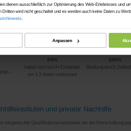
ien dienen ausschließlich zur Optimierung des Web-Erlebnisses und um
n Dritten wird nicht geschaltet und es werden auch keine Daten zu Wer
utzhinweis
.
Anpassen
Akze
93%
100%
haben sich bei 4+ Einheiten
Bindung durch Zufried
ungs-
um 1-3 Noten verbessert
hilfeinstituten und privater Nachhilfe
eren eingereichte Qualifikationsnachweise vor der Freischaltung ge