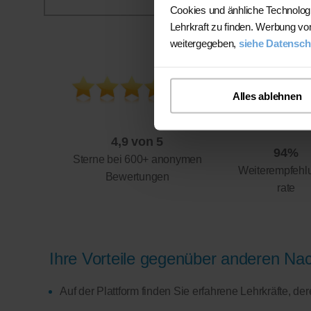
Cookies und änhliche Technolog
Lehrkraft zu finden. Werbung vo
weitergegeben,
siehe Datensch
Alles ablehnen
4,9 von 5
94%
Sterne bei 600+ anonymen
Weiterempfehl
Bewertungen
rate
Ihre Vorteile gegenüber anderen Nach
Auf der Plattform finden Sie erfahrene Lehrkräfte, d