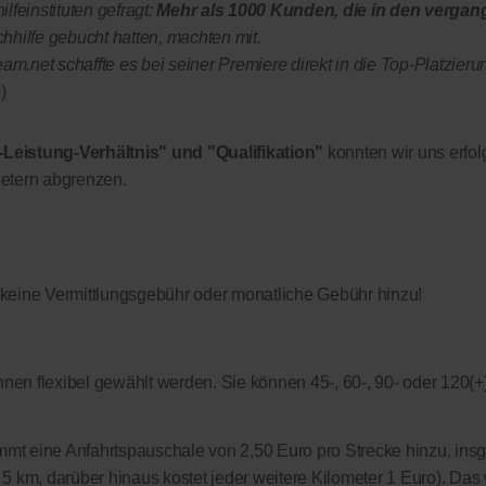
lfeinstituten gefragt:
Mehr als 1000 Kunden, die in den vergan
chhilfe gebucht hatten, machten mit.
.net schaffte es bei seiner Premiere direkt in die Top-Platzieru
)
-Leistung-Verhältnis" und "Qualifikation"
konnten wir uns erfol
etern abgrenzen.
 keine Vermittlungsgebühr oder monatliche Gebühr hinzu!
nen flexibel gewählt werden. Sie können 45-, 60-, 90- oder 120(+
kommt eine Anfahrtspauschale von 2,50 Euro pro Strecke hinzu, in
on 5 km, darüber hinaus kostet jeder weitere Kilometer 1 Euro). Das 