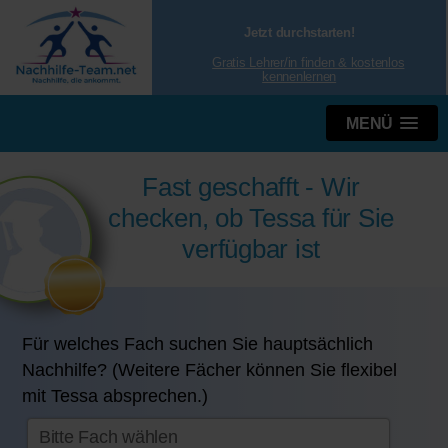
Jetzt durchstarten!
Gratis Lehrer/in finden & kostenlos
kennenlernen
MENÜ
Fast geschafft - Wir
checken, ob Tessa für Sie
verfügbar ist
Für welches Fach suchen Sie hauptsächlich
Nachhilfe? (Weitere Fächer können Sie flexibel
mit Tessa absprechen.)