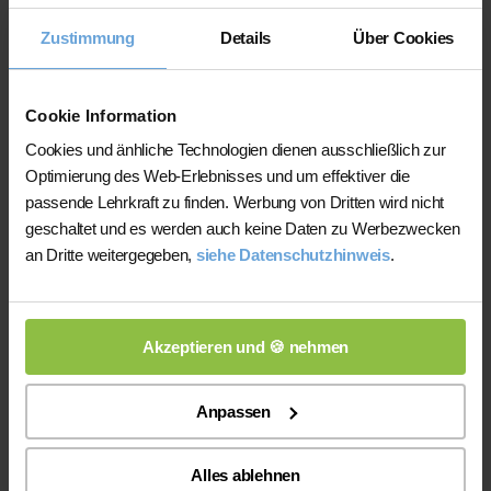
Nachhilfeinstituten und privater
Zustimmung
Details
Über Cookies
Nachhilfe
Auf der Plattform finden Sie erfahrene
Cookie Information
Lehrkräfte, deren eingereichte
Cookies und änhliche Technologien dienen ausschließlich zur
Qualifikationsnachweise vor der
Optimierung des Web-Erlebnisses und um effektiver die
Freischaltung geprüft werden.
passende Lehrkraft zu finden. Werbung von Dritten wird nicht
Nachhilfe-Team.net unterstützt Sie dabei,
geschaltet und es werden auch keine Daten zu Werbezwecken
möglichst schnell eine zu Ihrem Bedarf
an Dritte weitergegeben,
siehe Datenschutzhinweis
.
passende Lehrkraft zu finden. Bei einem
Ausfall können Sie auf Wunsch bei der
Vermittlung einer anderen Lehrkraft
Akzeptieren und 🍪 nehmen
unterstützt werden.
Die Lehrkräfte gestalten und verantworten
Anpassen
ihren Unterricht eigenständig.
Die jeweilige Lehrkraft stimmt Lernziele,
Alles ablehnen