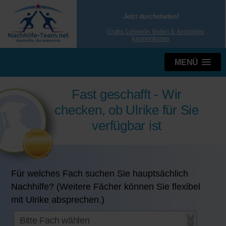
Jetzt durchstarten!
Gratis Lehrer/in finden & kostenlos
kennenlernen
MENÜ
Fast geschafft - Wir
checken, ob Ulrike für Sie
verfügbar ist
Für welches Fach suchen Sie hauptsächlich
Nachhilfe? (Weitere Fächer können Sie flexibel
mit Ulrike absprechen.)