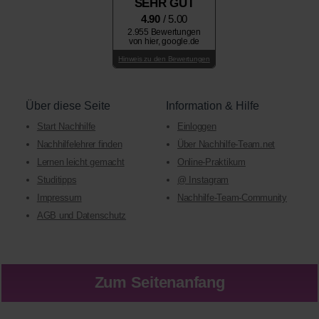
SEHR GUT
4.90
/ 5.00
2.955 Bewertungen
von hier, google.de
Hinweis zu den Bewertungen
Über diese Seite
Information & Hilfe
Start Nachhilfe
Einloggen
Nachhilfelehrer finden
Über Nachhilfe-Team.net
Lernen leicht gemacht
Online-Praktikum
Studitipps
@ Instagram
Impressum
Nachhilfe-Team-Community
AGB und Datenschutz
Zum Seitenanfang