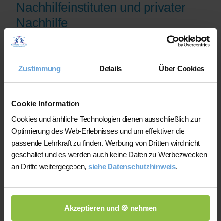
Nachhilfeinstituten und privater
Nachhilfe
Auf der Plattform finden Sie erfahrene
Lehrkräfte, deren eingereichte
Zustimmung
Details
Über Cookies
Qualifikationsnachweise vor der
Freischaltung geprüft werden.
Nachhilfe-Team.net unterstützt Sie dabei,
Cookie Information
möglichst schnell eine zu Ihrem Bedarf
Cookies und änhliche Technologien dienen ausschließlich zur
passende Lehrkraft zu finden. Bei einem
Optimierung des Web-Erlebnisses und um effektiver die
Ausfall können Sie auf Wunsch bei der
passende Lehrkraft zu finden. Werbung von Dritten wird nicht
Vermittlung einer anderen Lehrkraft
geschaltet und es werden auch keine Daten zu Werbezwecken
unterstützt werden.
an Dritte weitergegeben,
siehe Datenschutzhinweis
.
Die Lehrkräfte gestalten und verantworten
ihren Unterricht eigenständig.
Akzeptieren und 🍪 nehmen
Die jeweilige Lehrkraft stimmt Lernziele,