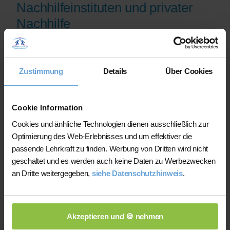
Nachhilfeinstituten und privater
Nachhilfe
Auf der Plattform finden Sie erfahrene
Lehrkräfte, deren eingereichte
Zustimmung
Details
Über Cookies
Qualifikationsnachweise vor der
Freischaltung geprüft werden.
Nachhilfe-Team.net unterstützt Sie dabei,
Cookie Information
möglichst schnell eine zu Ihrem Bedarf
Cookies und änhliche Technologien dienen ausschließlich zur
passende Lehrkraft zu finden. Bei einem
Optimierung des Web-Erlebnisses und um effektiver die
Ausfall können Sie auf Wunsch bei der
passende Lehrkraft zu finden. Werbung von Dritten wird nicht
Vermittlung einer anderen Lehrkraft
geschaltet und es werden auch keine Daten zu Werbezwecken
unterstützt werden.
an Dritte weitergegeben,
siehe Datenschutzhinweis
.
Die Lehrkräfte gestalten und verantworten
ihren Unterricht eigenständig.
Akzeptieren und 🍪 nehmen
Die jeweilige Lehrkraft stimmt Lernziele,