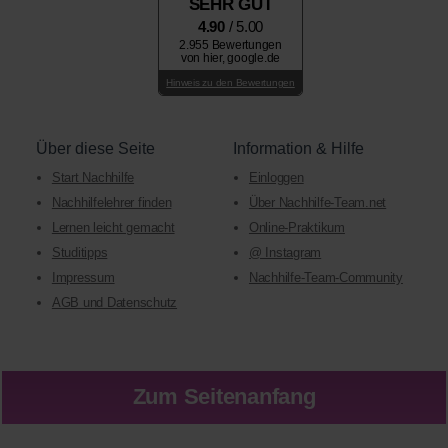
SEHR GUT
4.90
/ 5.00
2.955 Bewertungen
von hier, google.de
Hinweis zu den Bewertungen
Über diese Seite
Information & Hilfe
Start Nachhilfe
Einloggen
Nachhilfelehrer finden
Über Nachhilfe-Team.net
Lernen leicht gemacht
Online-Praktikum
Studitipps
@ Instagram
Impressum
Nachhilfe-Team-Community
AGB und Datenschutz
Zum Seitenanfang