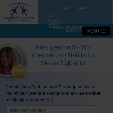
Jetzt durchstarten!
Gratis Lehrer/in finden & kostenlos
kennenlernen
MENÜ
Fast geschafft - Wir
checken, ob Nabila für
Sie verfügbar ist
Für welches Fach suchen Sie hauptsächlich
Nachhilfe? (Weitere Fächer können Sie flexibel
mit Nabila absprechen.)