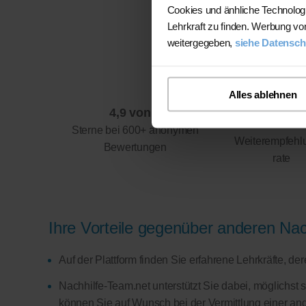
Cookies und änhliche Technolog
Lehrkraft zu finden. Werbung vo
weitergegeben,
siehe Datensch
Alles ablehnen
4,9 von 5
94%
Sterne bei 600+ anonymen
Weiterempfehl
Bewertungen
rate
Ihre Vorteile gegenüber anderen Nach
Auf der Plattform finden Sie erfahrene Lehrkräfte, d
Nachhilfe-Team.net unterstützt Sie dabei, möglichst 
können Sie auf Wunsch bei der Vermittlung einer and