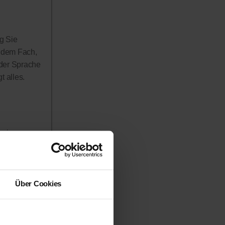
g Sie
n dem Fach,
 der Sprache
 alles.
rerinnen
h in Anspruch
 werden!
Über Cookies