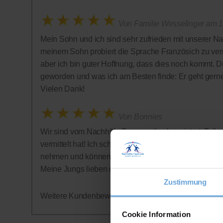
Von Familie Wesselinger am 1
Mein Sohn und ich sind sehr zufrieden mit unserer Na
meinem Sohn probiert die Sprache Französich zu vermi
aber ich bin guter Hoffnung, dass dies noch kommt. D
geworden und was ich am Besten finde: Er geht gern
Vielen Dank!
Von Bonnies
Wir sind vom Nachhilfe-Team restlos begeistert: Tolle 
vermittelt hat! Ich schätze auch sehr, dass auf ein Abo
nehmen und können jederzeit aufhören - was wir alle
Meine Jungs lieben die Nachhilfestunden - wer hätte
Zustimmung
Weitere Kundenbewertungen finden Sie auf der offizi
Cookie Information