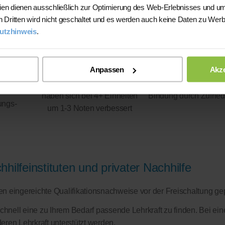
ien dienen ausschließlich zur Optimierung des Web-Erlebnisses und um
n Dritten wird nicht geschaltet und es werden auch keine Daten zu Wer
utzhinweis
.
Anpassen
Akze
93%
100%
haben sich bei 4+ Einheiten
Bindung durch Zufried
ungs-
um 1-3 Noten verbessert
hilfeinstituten und privater Nachhilfe
eren eingereichte Qualifikationsnachweise vor der Freischaltung ge
schnell eine zu Ihrem Bedarf passende Lehrkraft zu finden. Bei ein
eren Lehrkraft unterstützt werden.