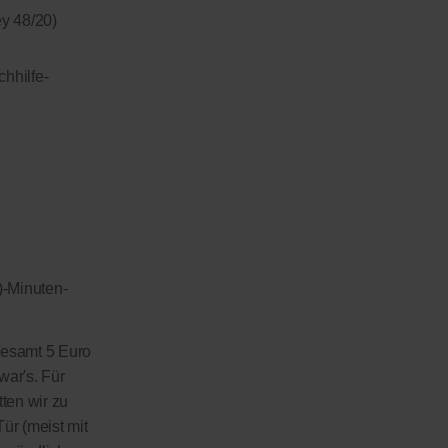
y 48/20)
hhilfe-
)-Minuten-
sgesamt 5 Euro
war's. Für
tten wir zu
ür (meist mit