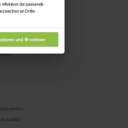
 effektiver die passende
bezwecken an Dritte
ptieren und 🍪 nehmen
enheit
prüft werden.
em Ausfall