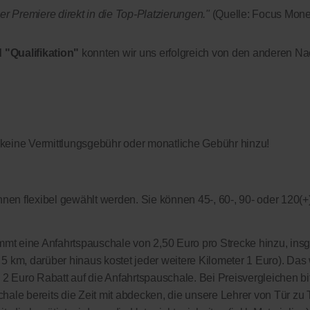
r Premiere direkt in die Top-Platzierungen."
(Quelle: Focus Mone
 "Qualifikation"
konnten wir uns erfolgreich von den anderen Nac
 keine Vermittlungsgebühr oder monatliche Gebühr hinzu!
nen flexibel gewählt werden. Sie können 45-, 60-, 90- oder 120(+
kommt eine Anfahrtspauschale von 2,50 Euro pro Strecke hinzu, in
on 5 km, darüber hinaus kostet jeder weitere Kilometer 1 Euro). Das 
s 2 Euro Rabatt auf die Anfahrtspauschale. Bei Preisvergleichen bi
hale bereits die Zeit mit abdecken, die unsere Lehrer von Tür zu T