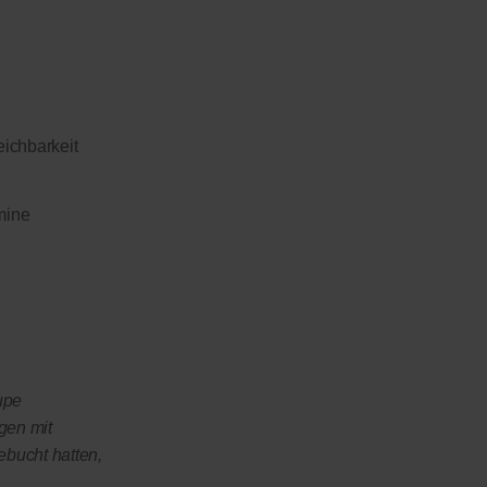
eichbarkeit
mine
upe
gen mit
ebucht hatten,