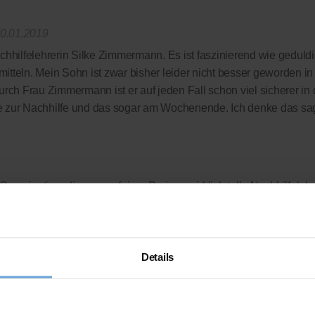
0.01.2019
chhilfelehrerin Silke Zimmermann. Es ist faszinierend wie geduldi
tteln. Mein Sohn ist zwar bisher leider nicht besser geworden i
urch Frau Zimmermann ist er auf jeden Fall schon viel sicherer in
e zur Nachhilfe und das sogar am Wochenende. Ich denke das sagt
Organisation, die uns zu fairen Preisen wirklich tolle Nachhilfeleh
 komplett verzichtet wird - wir zahlen nur die Leistung, die wir auc
rdings auch bei deutlich besseren Noten so schnell nicht machen
 das gedacht!?
Details
ellen Bewertungsplattform
ausgezeichnet.org