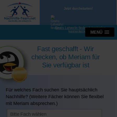
Jetzt durchstarten!
Gratis Lehrer/in finden & kostenlos
kennenlernen
MENÜ
Fast geschafft - Wir
checken, ob Meriam für
Sie verfügbar ist
Für welches Fach suchen Sie hauptsächlich
Nachhilfe? (Weitere Fächer können Sie flexibel
mit Meriam absprechen.)