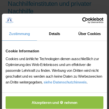
Nachhilfeinstituten und privater
Nachhilfe
Auf der Plattform finden Sie erfahrene
Lehrkräfte, deren eingereichte
Zustimmung
Details
Über Cookies
Qualifikationsnachweise vor der
Freischaltung geprüft werden.
Nachhilfe-Team.net unterstützt Sie dabei,
Cookie Information
möglichst schnell eine zu Ihrem Bedarf
Cookies und änhliche Technologien dienen ausschließlich zur
passende Lehrkraft zu finden. Bei einem
Optimierung des Web-Erlebnisses und um effektiver die
Ausfall können Sie auf Wunsch bei der
passende Lehrkraft zu finden. Werbung von Dritten wird nicht
Vermittlung einer anderen Lehrkraft
geschaltet und es werden auch keine Daten zu Werbezwecken
unterstützt werden.
an Dritte weitergegeben,
siehe Datenschutzhinweis
.
Die Lehrkräfte gestalten und verantworten
ihren Unterricht eigenständig.
Akzeptieren und 🍪 nehmen
Die jeweilige Lehrkraft stimmt Lernziele,