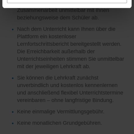
Unterrichtsgestaltung und die weitere
Zusammenarbeit unmittelbar mit Ihnen
beziehungsweise dem Schüler ab.
Nach dem Unterricht kann Ihnen über die
Plattform ein kostenloser
Lernfortschrittsbericht bereitgestellt werden.
Die Erreichbarkeit außerhalb der
Unterrichtseinheiten stimmen Sie unmittelbar
mit der jeweiligen Lehrkraft ab.
Sie können die Lehrkraft zunächst
unverbindlich und kostenlos kennenlernen
und anschließend flexibel Unterrichtstermine
vereinbaren – ohne langfristige Bindung.
Keine einmalige Vermittlungsgebühr.
Keine monatlichen Grundgebühren.