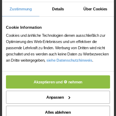
Nachhilfeinstituten und privater
Zustimmung
Details
Über Cookies
Nachhilfe
Auf der Plattform finden Sie erfahrene
Cookie Information
Lehrkräfte, deren eingereichte
Cookies und änhliche Technologien dienen ausschließlich zur
Qualifikationsnachweise vor der
Optimierung des Web-Erlebnisses und um effektiver die
Freischaltung geprüft werden.
passende Lehrkraft zu finden. Werbung von Dritten wird nicht
Nachhilfe-Team.net unterstützt Sie dabei,
geschaltet und es werden auch keine Daten zu Werbezwecken
möglichst schnell eine zu Ihrem Bedarf
an Dritte weitergegeben,
siehe Datenschutzhinweis
.
passende Lehrkraft zu finden. Bei einem
Ausfall können Sie auf Wunsch bei der
Vermittlung einer anderen Lehrkraft
Akzeptieren und 🍪 nehmen
unterstützt werden.
Die Lehrkräfte gestalten und verantworten
Anpassen
ihren Unterricht eigenständig.
Die jeweilige Lehrkraft stimmt Lernziele,
Alles ablehnen