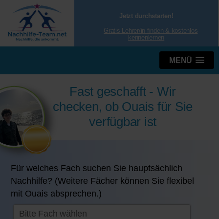
Jetzt durchstarten!
Gratis Lehrer/in finden & kostenlos
kennenlernen
MENÜ
Fast geschafft - Wir
checken, ob Ouais für Sie
verfügbar ist
Für welches Fach suchen Sie hauptsächlich
Nachhilfe? (Weitere Fächer können Sie flexibel
mit Ouais absprechen.)