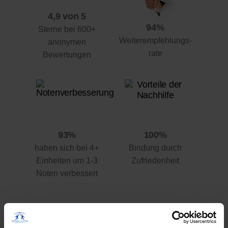
4,9 von 5
94%
Sterne bei 600+
Weiterempfehlungs-
anonymen
rate
Bewertungen
93%
100%
haben sich bei 4+
Bindung durch
Einheiten um 1-3
Zufriedenheit
Noten verbessert
Ihre Vorteile gegenüber anderen