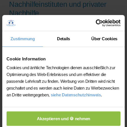
Nachhilfeinstituten und privater
Nachhilfe
Auf der Plattform finden Sie erfahrene
Lehrkräfte, deren eingereichte
Zustimmung
Details
Über Cookies
Qualifikationsnachweise vor der
Freischaltung geprüft werden.
Nachhilfe-Team.net unterstützt Sie dabei,
Cookie Information
möglichst schnell eine zu Ihrem Bedarf
Cookies und änhliche Technologien dienen ausschließlich zur
passende Lehrkraft zu finden. Bei einem
Optimierung des Web-Erlebnisses und um effektiver die
Ausfall können Sie auf Wunsch bei der
passende Lehrkraft zu finden. Werbung von Dritten wird nicht
Vermittlung einer anderen Lehrkraft
geschaltet und es werden auch keine Daten zu Werbezwecken
unterstützt werden.
an Dritte weitergegeben,
siehe Datenschutzhinweis
.
Die Lehrkräfte gestalten und verantworten
ihren Unterricht eigenständig.
Akzeptieren und 🍪 nehmen
Die jeweilige Lehrkraft stimmt Lernziele,