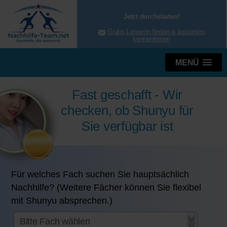
Jetzt durchstarten!
Gratis Lehrer/in finden & kostenlos
kennenlernen
MENÜ
Fast geschafft - Wir
checken, ob Shunyu für
Sie verfügbar ist
Für welches Fach suchen Sie hauptsächlich
Nachhilfe? (Weitere Fächer können Sie flexibel
mit Shunyu absprechen.)